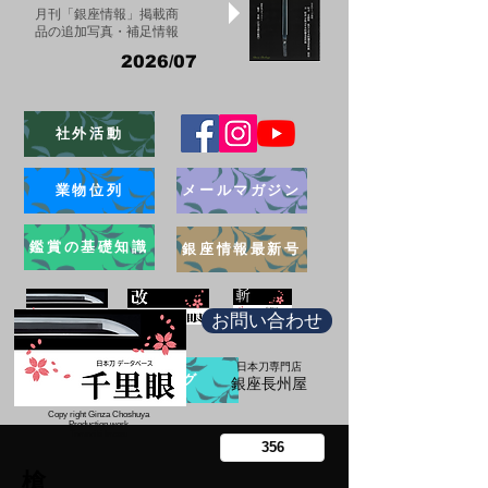
月刊「銀座情報」掲載商
品の追加写真・補足情報
2026/07
社外活動
業物位列
メールマガジン
鑑賞の基礎知識
銀座情報最新号
お問い合わせ
日本刀専門店
ブログ
​銀座長州屋
Copy right Ginza Choshuya
Production work
​Tomoriki Imazu
槍