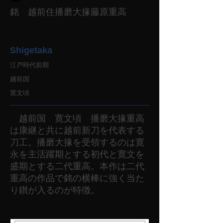
銘 越前住播磨大掾藤原重高
Shigetaka
江戸時代前期
越前国
寛文頃
越前国 寛文頃 播磨大掾重高
は康継と共に越前新刀を代表する
刀工。播磨大掾を受領するのは寛
永を主活躍期とする初代と寛文を
盛期とする二代重高。本作は二代
重高の作品で銘の横棒に強く当た
り鑚が入るのが特徴。