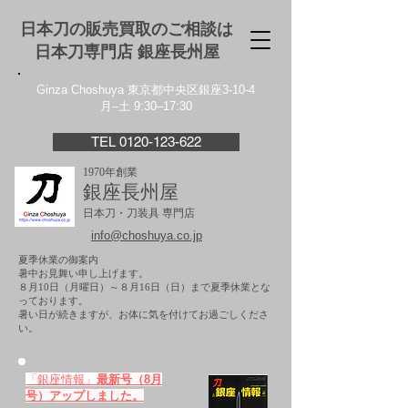
日本刀の販売買取のご相談は
日本刀専門店 銀座⻑州屋
Ginza Choshuya 東京都中央区銀座3-10-4
月–土 9:30–17:30
TEL 0120-123-622
1970年創業
銀座長州屋
日本刀・刀装具 専門店
info@choshuya.co.jp
夏季休業の御案内
暑中お見舞い申し上げます。
８月10日（月曜日）～８月16日（日）まで夏季休業とな
っております。
​暑い日が続きますが、お体に気を付けてお過ごしくださ
い。
「銀座情報」
最新号（8月
号）アップしました。