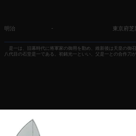
-
明治
東京府芝
是一は、旧幕時代に将軍家の御用を勤め、維新後は天皇の御召
八代目の石堂是一である。初銘光一といい、父是一との合作刀