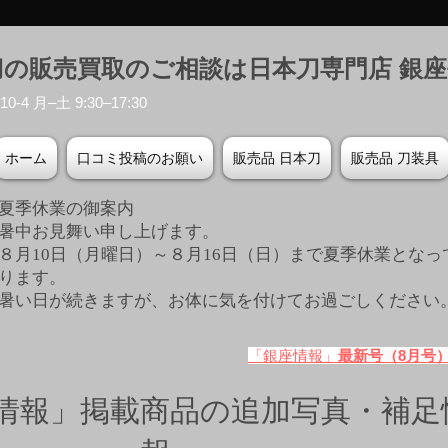
刀の販売買取のご相談は日本刀専門店 銀
-4 月–土 9:30–17:30
ホーム
口コミ投稿のお願い
販売品 日本刀
販売品 刀装具
夏季休業の御案内
暑中お見舞い申し上げます。
８月10日（月曜日）～８月16日（日）まで夏季休業となっ
ります。
​暑い日が続きますが、お体に気を付けてお過ごしください
「銀座情報」
最新号（8月号
情報」掲載商品の追加写真・補足