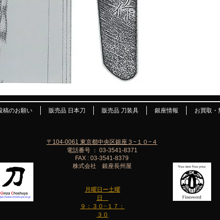
投稿のお願い
販売品 日本刀
販売品 刀装具
銀座情報
お買取・
〒104-0061 東京都中央区銀座３−１０−４
電話番号 ： 03-3541-8371
FAX : 03-3541-8379
株式会社 銀座長州屋
月曜日ー土曜
日
９：３０−１７：
３０