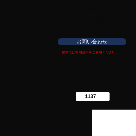
日本刀専門店
​銀座長州屋
お問い合わせ
検索には常用漢字をご利用ください。
Copy right Ginza Choshuya
Production work
​Tomoriki Imazu