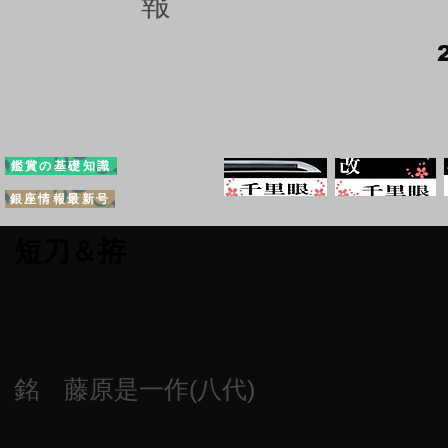
報
鑑賞の基礎知識
銀座情報最新号
短刀＆拵
銘 藤原是一作(八代)