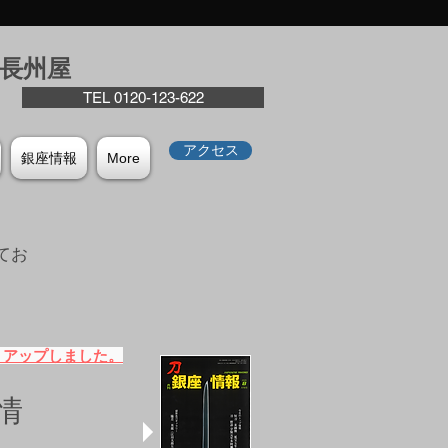
座⻑州屋
TEL 0120-123-622
アクセス
銀座情報
More
てお
。
）アップしました。
情