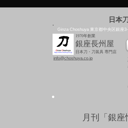
日本
Ginza Choshuya 東京都中央区銀座3-10
1970年創業
銀座長州屋
日本刀・刀装具 専門店
info@choshuya.co.jp
月刊「銀座