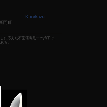
Korekazu
新門町
しに応えた石堂運寿是一の嫡子で、
がある。