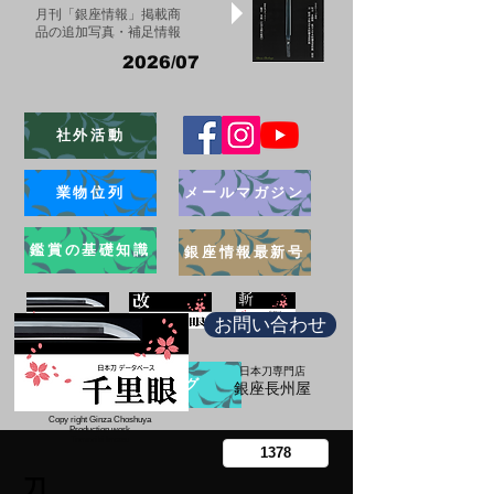
月刊「銀座情報」掲載商
品の追加写真・補足情報
2026/07
社外活動
業物位列
メールマガジン
鑑賞の基礎知識
銀座情報最新号
お問い合わせ
日本刀専門店
ブログ
​銀座長州屋
Copy right Ginza Choshuya
Production work
​Tomoriki Imazu
刀