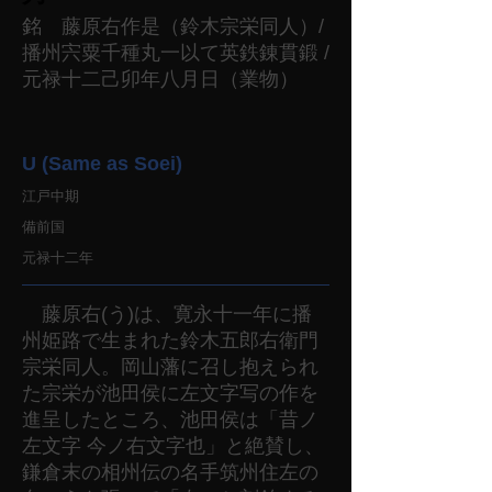
銘 藤原右作是（鈴木宗栄同人）/
播州宍粟千種丸一以て英鉄錬貫鍛 /
元禄十二己卯年八月日（業物）
U (Same as Soei)
江戸中期
備前国
元禄十二年
藤原右(う)は、寛永十一年に播
州姫路で生まれた鈴木五郎右衛門
宗栄同人。岡山藩に召し抱えられ
た宗栄が池田侯に左文字写の作を
進呈したところ、池田侯は「昔ノ
左文字 今ノ右文字也」と絶賛し、
鎌倉末の相州伝の名手筑州住左の