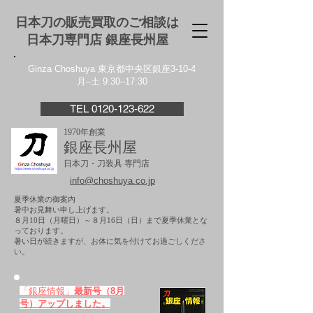
日本刀の販売買取のご相談は
日本刀専門店 銀座⻑州屋
Ginza Choshuya 東京都中央区銀座3-10-4
月–土 9:30–17:30
TEL 0120-123-622
1970年創業
銀座長州屋
日本刀・刀装具 専門店
info@choshuya.co.jp
夏季休業の御案内
暑中お見舞い申し上げます。
８月10日（月曜日）～８月16日（日）まで夏季休業とな
っております。
​暑い日が続きますが、お体に気を付けてお過ごしくださ
い。
「銀座情報」
最新号（8月
号）アップしました。