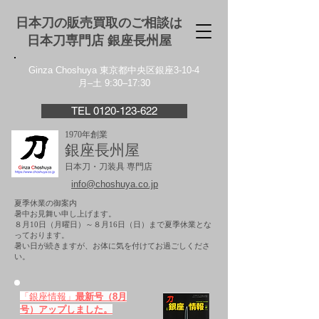
日本刀の販売買取のご相談は
日本刀専門店 銀座⻑州屋
Ginza Choshuya 東京都中央区銀座3-10-4
月–土 9:30–17:30
TEL 0120-123-622
1970年創業
銀座長州屋
日本刀・刀装具 専門店
info@choshuya.co.jp
夏季休業の御案内
暑中お見舞い申し上げます。
８月10日（月曜日）～８月16日（日）まで夏季休業とな
っております。
​暑い日が続きますが、お体に気を付けてお過ごしくださ
い。
「銀座情報」
最新号（8月
号）アップしました。