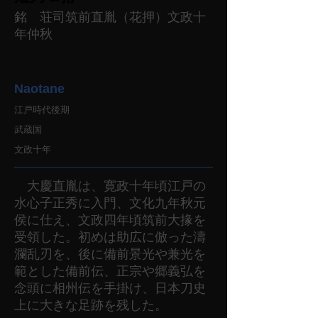
銘 荘司筑前直胤（花押）文政十
年仲秋
Naotane
江戸時代後期
武蔵国
文政十年
大慶直胤は、寛政十年頃江戸の
水心子正秀に入門、文化九年秋元
侯に仕え、文政四年頃筑前大掾を
受領した。初めは助広に倣った濤
瀾乱刃を、後に備前景光や兼光を
範とした備前伝、正宗や郷義弘を
念頭に相州伝を手掛け、日本刀史
上に大きな足跡を残した。