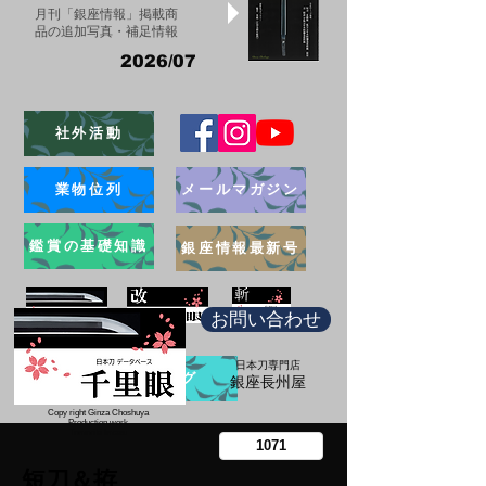
月刊「銀座情報」掲載商
品の追加写真・補足情報
2026/07
社外活動
業物位列
メールマガジン
鑑賞の基礎知識
銀座情報最新号
お問い合わせ
日本刀専門店
ブログ
​銀座長州屋
Copy right Ginza Choshuya
Production work
​Tomoriki Imazu
短刀＆拵