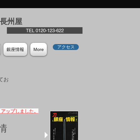
座⻑州屋
TEL 0120-123-622
アクセス
銀座情報
More
てお
。
）アップしました。
情