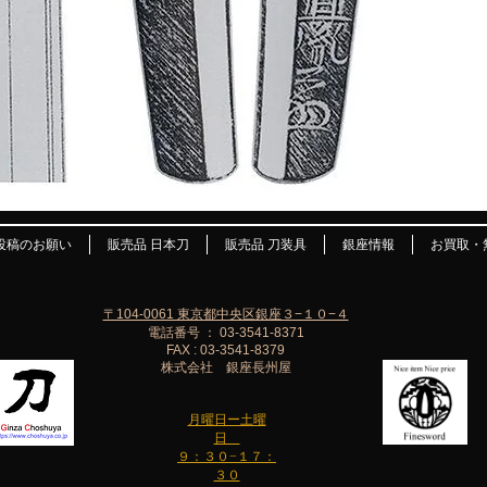
投稿のお願い
販売品 日本刀
販売品 刀装具
銀座情報
お買取・
〒104-0061 東京都中央区銀座３−１０−４
電話番号 ： 03-3541-8371
FAX : 03-3541-8379
株式会社 銀座長州屋
月曜日ー土曜
日
９：３０−１７：
３０