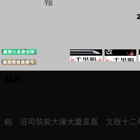
報
鑑賞の基礎知識
銀座情報最新号
脇差
銘 荘司筑前大掾大慶直胤 文政十二年