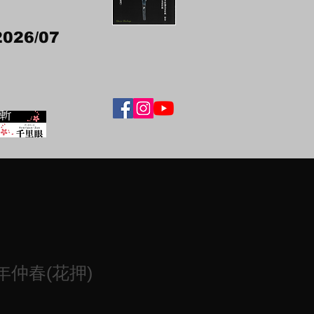
2026/07
仲春(花押)