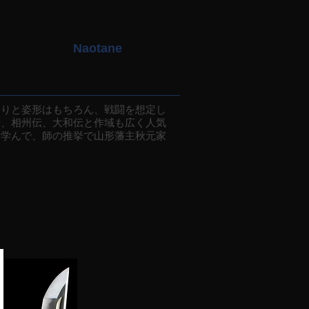
Naotane
りと姿形はもちろん、戦闘を想定し
伝、相州伝、大和伝と作域も広く人気
を学んで、師の推挙で山形藩主秋元家
。