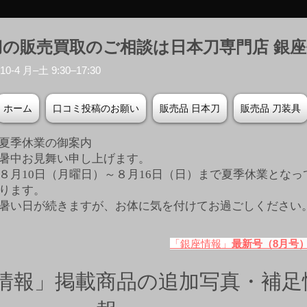
刀の販売買取のご相談は日本刀専門店 銀
-4 月–土 9:30–17:30
ホーム
口コミ投稿のお願い
販売品 日本刀
販売品 刀装具
夏季休業の御案内
暑中お見舞い申し上げます。
８月10日（月曜日）～８月16日（日）まで夏季休業となっ
ります。
​暑い日が続きますが、お体に気を付けてお過ごしください
「銀座情報」
最新号（8月号
情報」掲載商品の追加写真・補足