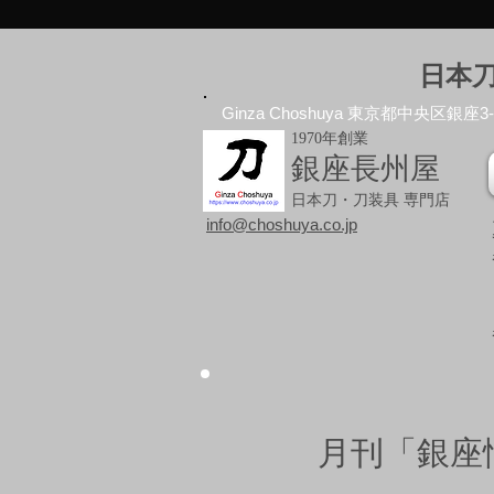
日本
Ginza Choshuya 東京都中央区銀座3-10
1970年創業
銀座長州屋
日本刀・刀装具 専門店
info@choshuya.co.jp
月刊「銀座