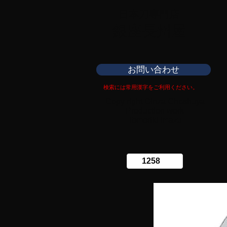
日本刀専門店
​銀座長州屋
お問い合わせ
検索には常用漢字をご利用ください。
Copy right Ginza Choshuya
Production work
​Tomoriki Imazu