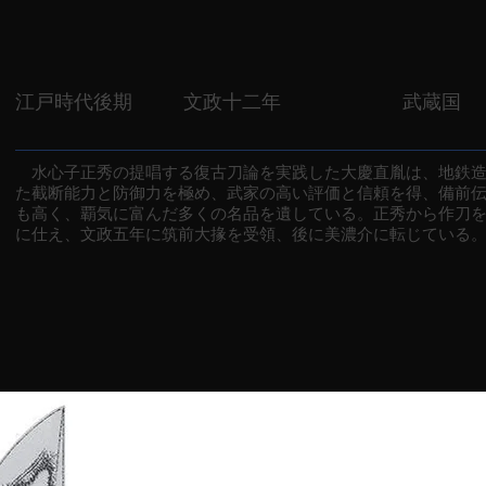
江戸時代後期
文政十二年
武蔵国
水心子正秀の提唱する復古刀論を実践した大慶直胤は、地鉄造
た截断能力と防御力を極め、武家の高い評価と信頼を得、備前
も高く、覇気に富んだ多くの名品を遺している。正秀から作刀
に仕え、文政五年に筑前大掾を受領、後に美濃介に転じている