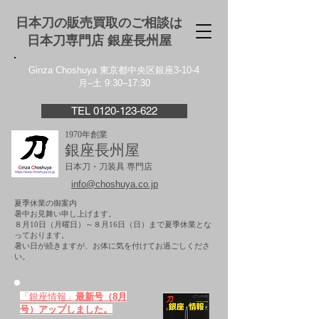
日本刀の販売買取のご相談は
日本刀専門店 銀座⻑州屋
Ginza Choshuya 東京都中央区銀座3-10-4
月–土 9:30–17:30
TEL 0120-123-622
1970年創業
銀座長州屋
日本刀・刀装具 専門店
info@choshuya.co.jp
夏季休業の御案内
暑中お見舞い申し上げます。
８月10日（月曜日）～８月16日（日）まで夏季休業とな
っております。
​暑い日が続きますが、お体に気を付けてお過ごしくださ
い。
「銀座情報」
最新号（8月
号）アップしました。