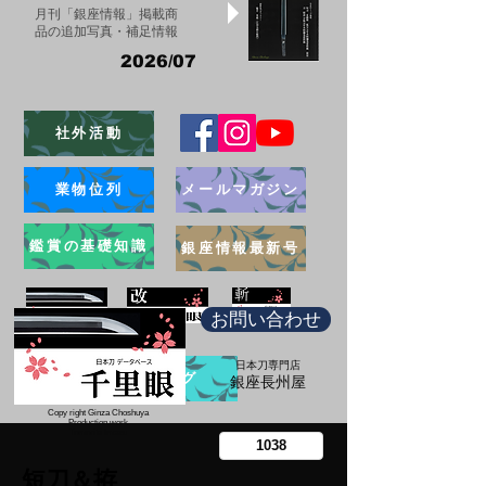
月刊「銀座情報」掲載商
品の追加写真・補足情報
2026/07
社外活動
業物位列
メールマガジン
鑑賞の基礎知識
銀座情報最新号
お問い合わせ
日本刀専門店
ブログ
​銀座長州屋
Copy right Ginza Choshuya
Production work
​Tomoriki Imazu
短刀＆拵