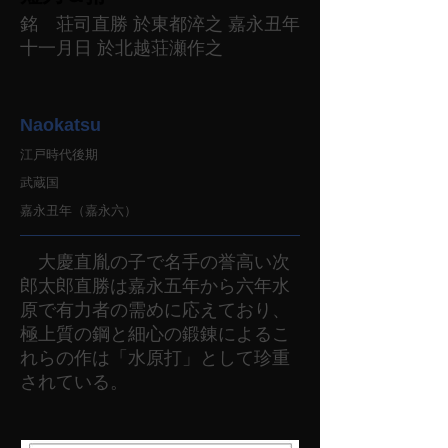
銘 荘司直勝 於東都淬之 嘉永丑年
十一月日 於北越荘瀬作之
Naokatsu
江戸時代後期
武蔵国
嘉永丑年（嘉永六）
大慶直胤の子で名手の誉高い次
郎太郎直勝は嘉永五年から六年水
原で有力者の需めに応えており、
極上質の鋼と細心の鍛錬によるこ
れらの作は「水原打」として珍重
されている。