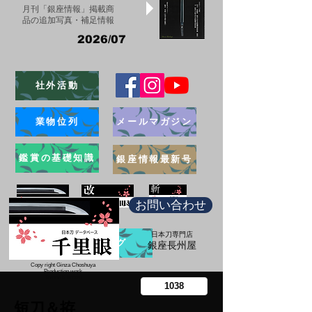
月刊「銀座情報」掲載商
品の追加写真・補足情報
2026/07
社外活動
業物位列
メールマガジン
鑑賞の基礎知識
銀座情報最新号
お問い合わせ
日本刀専門店
ブログ
​銀座長州屋
Copy right Ginza Choshuya
Production work
​Tomoriki Imazu
短刀＆拵