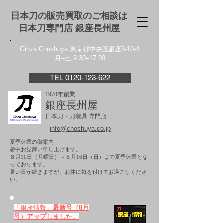
日本刀の販売買取のご相談は
日本刀専門店 銀座⻑州屋
Ginza Choshuya 東京都中央区銀座3-10-4
月–土 9:30–17:30
TEL 0120-123-622
1970年創業
銀座長州屋
日本刀・刀装具 専門店
info@choshuya.co.jp
夏季休業の御案内
暑中お見舞い申し上げます。
８月10日（月曜日）～８月16日（日）まで夏季休業とな
っております。
​暑い日が続きますが、お体に気を付けてお過ごしくださ
い。
「銀座情報」
最新号（8月
号）アップしました。