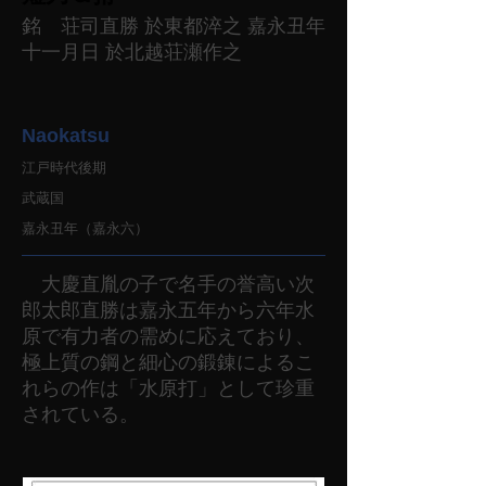
銘 荘司直勝 於東都淬之 嘉永丑年
十一月日 於北越荘瀬作之
Naokatsu
江戸時代後期
武蔵国
嘉永丑年（嘉永六）
大慶直胤の子で名手の誉高い次
郎太郎直勝は嘉永五年から六年水
原で有力者の需めに応えており、
極上質の鋼と細心の鍛錬によるこ
れらの作は「水原打」として珍重
されている。