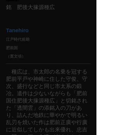
銘 肥後大掾源種広
Tanehiro
江戸時代前期
肥前国
（寛文頃）
種広は、市太郎の名乗を冠する
肥前平戸や神崎に住した守俊、守
次、盛行などと同じ市太系の鍛
冶。遺作は少ないながらも「肥前
国住肥後大掾源種広」と切銘され
た「透間雲」の添銘入の刀があ
り、詰んだ地鉄に華やかで明るい
乱刃を焼いた作は肥前正廣や行廣
に近似してしかも出来優れ、忠吉