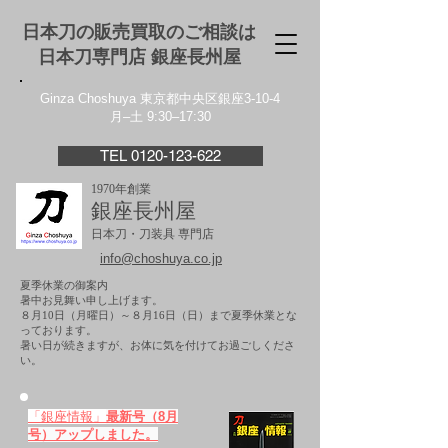
日本刀の販売買取のご相談は
日本刀専門店 銀座⻑州屋
Ginza Choshuya 東京都中央区銀座3-10-4
月–土 9:30–17:30
TEL 0120-123-622
1970年創業
銀座長州屋
日本刀・刀装具 専門店
info@choshuya.co.jp
夏季休業の御案内
暑中お見舞い申し上げます。
８月10日（月曜日）～８月16日（日）まで夏季休業とな
っております。
​暑い日が続きますが、お体に気を付けてお過ごしくださ
い。
「銀座情報」
最新号（8月
号）アップしました。