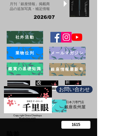
月刊「銀座情報」掲載商
品の追加写真・補足情報
2026/07
社外活動
業物位列
メールマガジン
鑑賞の基礎知識
銀座情報最新号
お問い合わせ
日本刀専門店
ブログ
​銀座長州屋
Copy right Ginza Choshuya
Production work
​Tomoriki Imazu
脇差