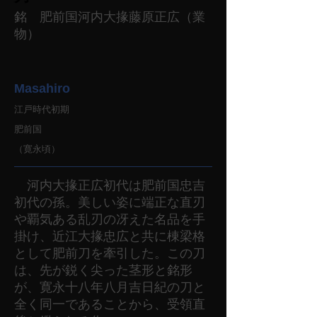
銘 肥前国河内大掾藤原正広（業
物）
Masahiro
江戸時代初期
肥前国
（寛永頃）
河内大掾正広初代は肥前国忠吉
初代の孫。美しい姿に端正な直刃
や覇気ある乱刃の冴えた名品を手
掛け、近江大掾忠広と共に棟梁格
として肥前刀を牽引した。この刀
は、先が鋭く尖った茎形と銘形
が、寛永十八年八月吉日紀の刀と
全く同一であることから、受領直