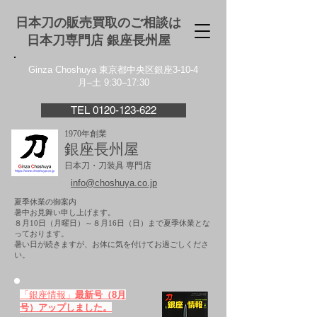
日本刀の販売買取のご相談は
日本刀専門店 銀座⻑州屋
Ginza Choshuya 東京都中央区銀座3-10-4
月–土 9:30–17:30
TEL 0120-123-622
1970年創業
銀座長州屋
日本刀・刀装具 専門店
info@choshuya.co.jp
夏季休業の御案内
暑中お見舞い申し上げます。
８月10日（月曜日）～８月16日（日）まで夏季休業とな
っております。
​暑い日が続きますが、お体に気を付けてお過ごしくださ
い。
「銀座情報」
最新号（8月
号）アップしました。