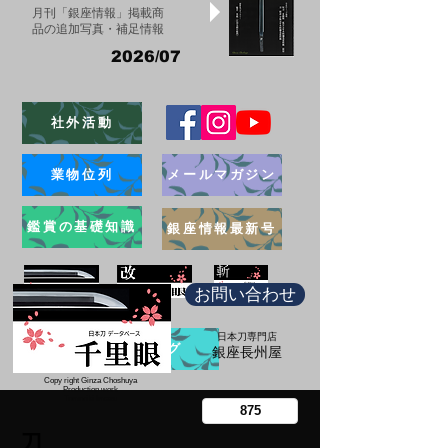
月刊「銀座情報」掲載商
品の追加写真・補足情報
2026/07
社外活動
業物位列
メールマガジン
鑑賞の基礎知識
銀座情報最新号
お問い合わせ
日本刀専門店
ブログ
​銀座長州屋
Copy right Ginza Choshuya
Production work
​Tomoriki Imazu
刀