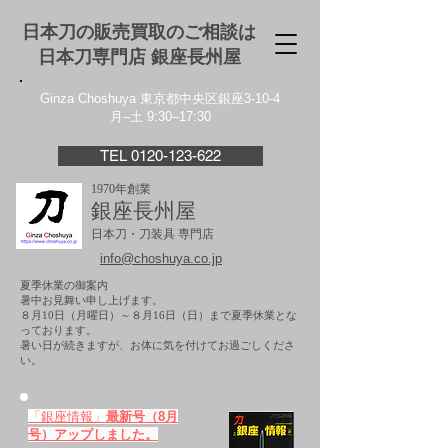
日本刀の販売買取のご相談は
日本刀専門店 銀座⻑州屋
Ginza Choshuya 東京都中央区銀座3-10-4
月–土 9:30–17:30
TEL 0120-123-622
1970年創業
銀座長州屋
日本刀・刀装具 専門店
info@choshuya.co.jp
夏季休業の御案内
暑中お見舞い申し上げます。
８月10日（月曜日）～８月16日（日）まで夏季休業とな
っております。
​暑い日が続きますが、お体に気を付けてお過ごしくださ
い。
「銀座情報」
最新号（8月
号）アップしました。