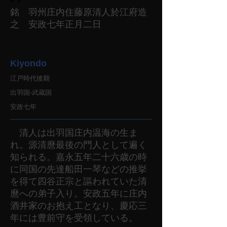
銘 羽州庄内住藤原清人於江府造
之 安政七年正月二日
Kiyondo
江戸時代後期
出羽国-武蔵国
安政七年
清人は出羽国庄内温海の生ま
れ。源清麿最後の門人として遍く
知られる。嘉永五年二十六歳の時
に同国の先達船田一琴などの推挙
を得て四谷正宗と謳われていた清
麿への弟子入り。安政五年に庄内
酒井家のお抱え工となり、慶応三
年には豊前守を受領している。