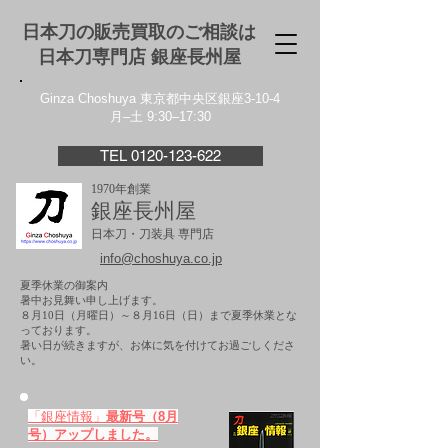
日本刀の販売買取のご相談は
日本刀専門店 銀座⻑州屋
Ginza Choshuya 東京都中央区銀座3-10-4
月–土 9:30–17:30
TEL 0120-123-622
1970年創業
銀座長州屋
日本刀・刀装具 専門店
info@choshuya.co.jp
夏季休業の御案内
暑中お見舞い申し上げます。
８月10日（月曜日）～８月16日（日）まで夏季休業とな
っております。
​暑い日が続きますが、お体に気を付けてお過ごしくださ
い。
「銀座情報」
最新号（8月
号）アップしました。