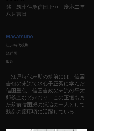
銘 筑州住源信国正恒 慶応二年
八月吉日
Masatsune
江戸時代後期
筑前国
慶応
江戸時代末期の筑前には、信国
吉包の末流で水心子正秀に学んだ
信国重包、信国吉政の末流の平太
郎義直などがおり、この正恒もま
た筑前信国派の鍛冶の一人として
動乱の慶応頃に活躍している。