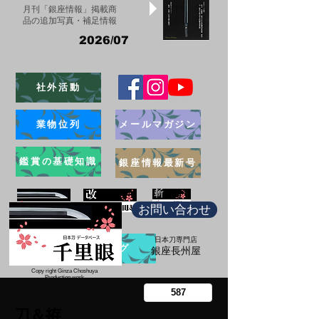
月刊「銀座情報」掲載商
品の追加写真・補足情報
2026/07
社外活動
業物位列
メールマガジン
鑑賞の基礎知識
銀座情報最新号
お問い合わせ
日本刀専門店
ブログ
​銀座長州屋
Copy right Ginza Choshuya
Production work
​Tomoriki Imazu
刀＆拵