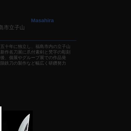
Masahira
島市立子山
五十年に独立し、福島市内の立子山
の新作名刀展に爪付素剣と梵字の彫刻
の後、個展やグループ展での作品発
、隕鉄刀の製作など幅広く研鑽努力