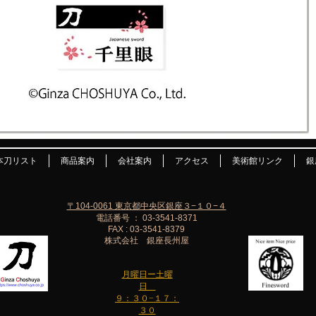
本刀リスト
商品案内
会社案内
アクセス
美術館リンク
銀
〒104-0061 東京都中央区銀座３−１０−４
電話番号 ： 03-3541-8371
FAX : 03-3541-8379
株式会社 銀座長州屋
月曜日ー土曜
日
９：３０−１７：
３０