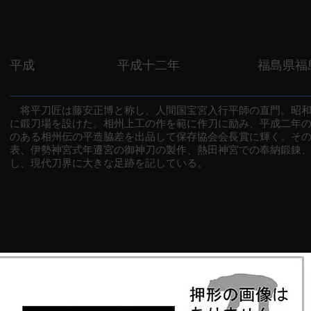
平成
平成十二年
福島県福
将平刀匠は藤安正博と称し、人間国宝宮入行平師の直門。昭和
に鍛刀場を設けた。相州上工の作を範に作刀に励み、平成二年
のある相州伝の平造脇差を出品して保存協会会長賞に輝く。そ
表、伊勢神宮式年遷宮の御神刀の製作、熱田神宮での奉納鍛錬
し、現代刀界に大きな足跡を記している。