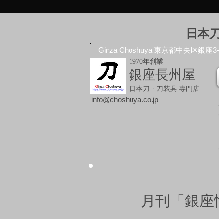
日本
Ginza Choshuya 東京都中央区銀座3-10
1970年創業
銀座長州屋
日本刀・刀装具 専門店
info@choshuya.co.jp
月刊「銀座