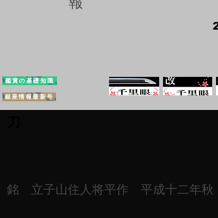
報
鑑賞の基礎知識
銀座情報最新号
刀
銘 立子山住人将平作 平成十二年秋