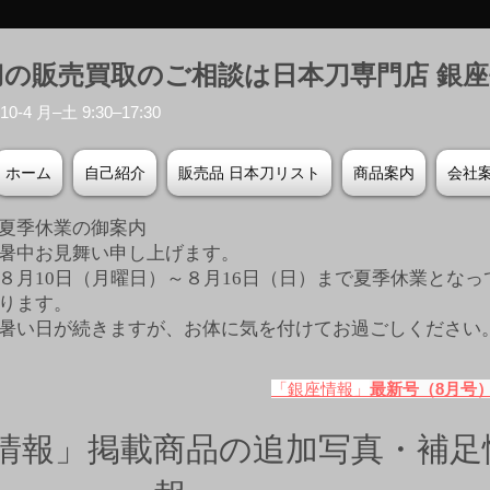
刀の販売買取のご相談は日本刀専門店 銀
-4 月–土 9:30–17:30
ホーム
自己紹介
販売品 日本刀リスト
商品案内
会社
夏季休業の御案内
暑中お見舞い申し上げます。
８月10日（月曜日）～８月16日（日）まで夏季休業となっ
ります。
​暑い日が続きますが、お体に気を付けてお過ごしください
「銀座情報」
最新号（8月号
情報」掲載商品の追加写真・補足