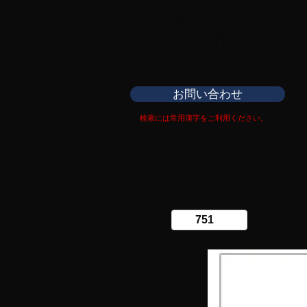
日本刀専門店
​銀座長州屋
お問い合わせ
検索には常用漢字をご利用ください。
Copy right Ginza Choshuya
Production work
​Tomoriki Imazu