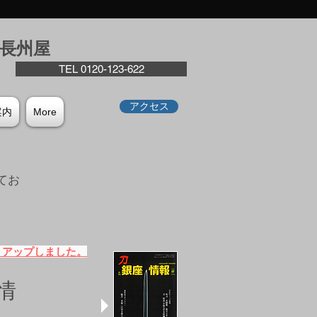
座⻑州屋
TEL 0120-123-622
アクセス
案内
More
てお
。
）アップしました。
情