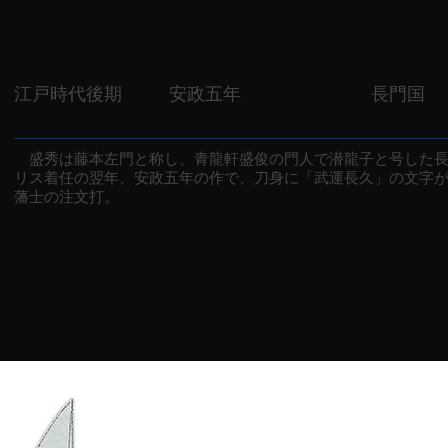
江戸時代後期
安政五年
長門国
盛秀は藤本左門と称し、青龍軒盛俊の門人で潜龍子と号した長
リス着任の翌年、安政五年の作で、刀身に「武運長久」の文字
藩士の注文打。