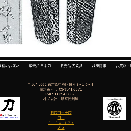
投稿のお願い
販売品 日本刀
販売品 刀装具
銀座情報
お買取・
〒104-0061 東京都中央区銀座３−１０−４
電話番号 ： 03-3541-8371
FAX : 03-3541-8379
株式会社 銀座長州屋
月曜日ー土曜
日
９：３０−１７：
３０