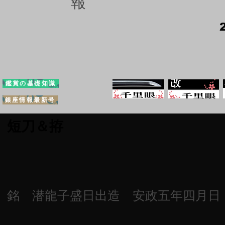
報
鑑賞の基礎知識
銀座情報最新号
短刀＆拵
銘 潜龍子盛日出造 安政五年四月日