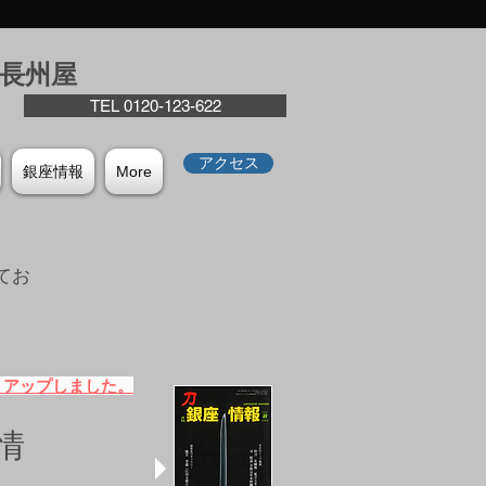
座⻑州屋
TEL 0120-123-622
アクセス
銀座情報
More
てお
。
）アップしました。
情