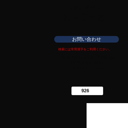
日本刀専門店
​銀座長州屋
お問い合わせ
検索には常用漢字をご利用ください。
Copy right Ginza Choshuya
Production work
​Tomoriki Imazu