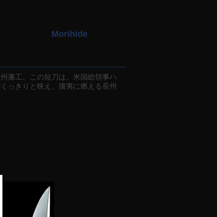
Morihide
州藩工。この短刀は、米国総領事ハ
がくっきりと映え、攘夷に燃える長州