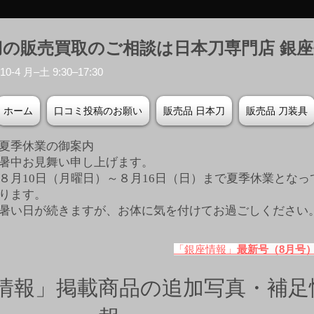
刀の販売買取のご相談は日本刀専門店 銀
-4 月–土 9:30–17:30
ホーム
口コミ投稿のお願い
販売品 日本刀
販売品 刀装具
夏季休業の御案内
暑中お見舞い申し上げます。
８月10日（月曜日）～８月16日（日）まで夏季休業となっ
ります。
​暑い日が続きますが、お体に気を付けてお過ごしください
「銀座情報」
最新号（8月号
情報」掲載商品の追加写真・補足