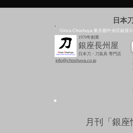
日本
Ginza Choshuya 東京都中央区銀座3-10
1970年創業
銀座長州屋
日本刀・刀装具 専門店
info@choshuya.co.jp
月刊「銀座