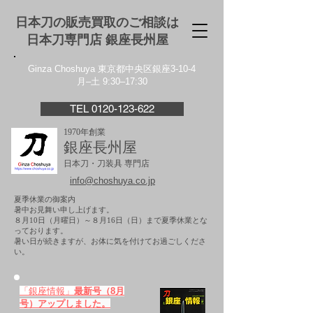
日本刀の販売買取のご相談は
日本刀専門店 銀座⻑州屋
Ginza Choshuya 東京都中央区銀座3-10-4
月–土 9:30–17:30
TEL 0120-123-622
1970年創業
銀座長州屋
日本刀・刀装具 専門店
info@choshuya.co.jp
夏季休業の御案内
暑中お見舞い申し上げます。
８月10日（月曜日）～８月16日（日）まで夏季休業とな
っております。
​暑い日が続きますが、お体に気を付けてお過ごしくださ
い。
「銀座情報」
最新号（8月
号）アップしました。