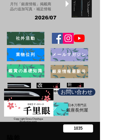
月刊「銀座情報」掲載商
品の追加写真・補足情報
2026/07
社外活動
業物位列
メールマガジン
鑑賞の基礎知識
銀座情報最新号
お問い合わせ
日本刀専門店
ブログ
​銀座長州屋
Copy right Ginza Choshuya
Production work
​Tomoriki Imazu
脇差