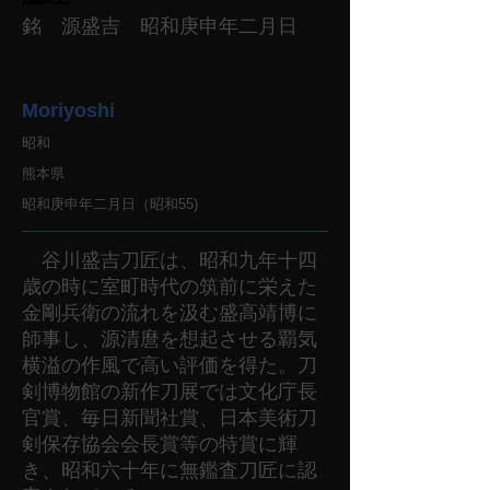
銘 源盛吉 昭和庚申年二月日
Moriyoshi
昭和
熊本県
昭和庚申年二月日（昭和55)
谷川盛吉刀匠は、昭和九年十四
歳の時に室町時代の筑前に栄えた
金剛兵衛の流れを汲む盛高靖博に
師事し、源清麿を想起させる覇気
横溢の作風で高い評価を得た。刀
剣博物館の新作刀展では文化庁長
官賞、毎日新聞社賞、日本美術刀
剣保存協会会長賞等の特賞に輝
き、昭和六十年に無鑑査刀匠に認