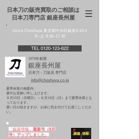
日本刀の販売買取のご相談は
日本刀専門店 銀座⻑州屋
Ginza Choshuya 東京都中央区銀座3-10-4
月–土 9:30–17:30
TEL 0120-123-622
1970年創業
銀座長州屋
日本刀・刀装具 専門店
info@choshuya.co.jp
夏季休業の御案内
暑中お見舞い申し上げます。
８月10日（月曜日）～８月16日（日）まで夏季休業とな
っております。
​暑い日が続きますが、お体に気を付けてお過ごしくださ
い。
「銀座情報」
最新号（8月
号）アップしました。