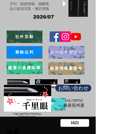
月刊「銀座情報」掲載商
品の追加写真・補足情報
2026/07
社外活動
業物位列
メールマガジン
鑑賞の基礎知識
銀座情報最新号
お問い合わせ
日本刀専門店
ブログ
​銀座長州屋
Copy right Ginza Choshuya
Production work
​Tomoriki Imazu
脇差