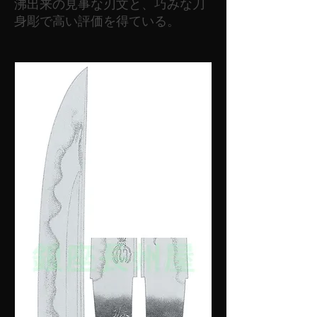
沸出来の見事な刃文と、巧みな刀
身彫で高い評価を得ている。