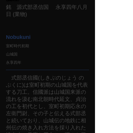
銘 源式部丞信国 永享四年八月
日 (業物)
Nobukuni
室町時代初期
山城国
永享四年
式部丞信國(しきぶのじょう の
ぶくに)は室町初期の山城国を代表
する刀工。信國派は山城国来派の
流れを汲む南北朝時代延文、貞治
の工を初代とし、室町初期応永の
左衛門尉、その子と伝える式部丞
と続いており、山城伝の地鉄に相
州伝の焼き入れ方法を採り入れた