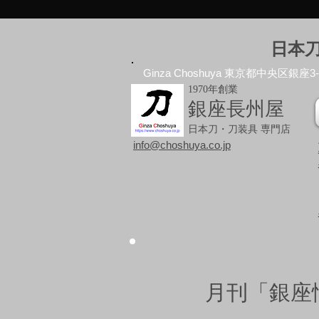
日本
Ginza Choshuya 東京都中央区銀座3-10
1970年創業
銀座長州屋
日本刀・刀装具 専門店
info@choshuya.co.jp
月刊「銀座