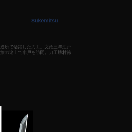
Sukemitsu
造所で活躍した刀工。文政三年江戸
の旅の途上で水戸を訪問。刀工勝村徳