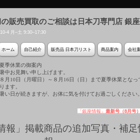
刀の販売買取のご相談は日本刀専門店 銀
-4 月–土 9:30–17:30
ホーム
自己紹介
販売品 日本刀リスト
商品案内
会社
夏季休業の御案内
暑中お見舞い申し上げます。
８月10日（月曜日）～８月16日（日）まで夏季休業となっ
ります。
​暑い日が続きますが、お体に気を付けてお過ごしください
「銀座情報」
最新号（8月号
情報」掲載商品の追加写真・補足