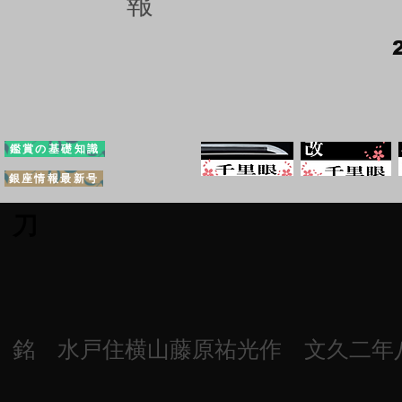
報
鑑賞の基礎知識
銀座情報最新号
刀
銘 水戸住横山藤原祐光作 文久二年