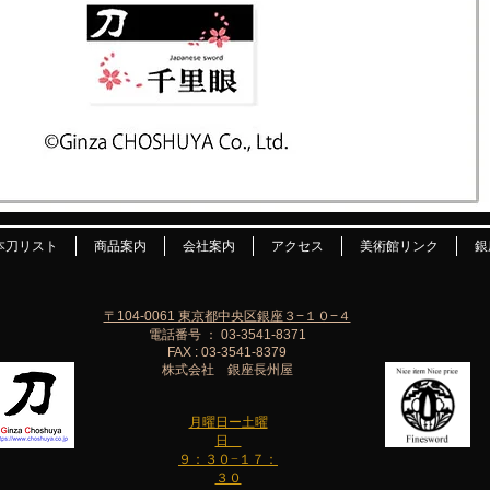
本刀リスト
商品案内
会社案内
アクセス
美術館リンク
銀
〒104-0061 東京都中央区銀座３−１０−４
電話番号 ： 03-3541-8371
FAX : 03-3541-8379
株式会社 銀座長州屋
月曜日ー土曜
日
９：３０−１７：
３０