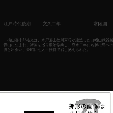
江戸時代後期
文久二年
常陸国
横山喜十郎祐光は、水戸藩主徳川斉昭が建造した白幡山武器製
青山に生まれ、諸国を巡り鍛冶修業し、嘉永二年に名勝松島へ
勝と出会い、斉昭に七人半扶持で召し抱えられた。