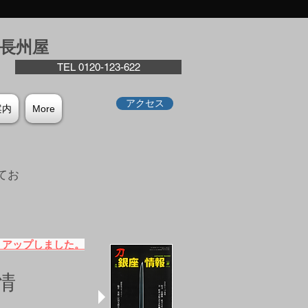
座⻑州屋
TEL 0120-123-622
アクセス
案内
More
てお
。
）アップしました。
情