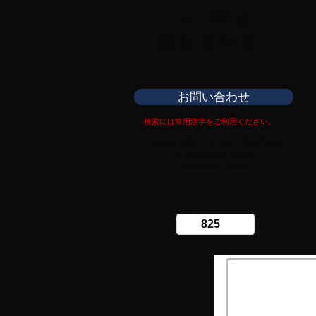
日本刀専門店
​銀座長州屋
お問い合わせ
検索には常用漢字をご利用ください。
Copy right Ginza Choshuya
Production work
​Tomoriki Imazu