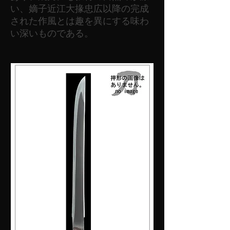
い、嫡子近江大掾忠広以降の完成
された作風とは趣を異にする味わ
い深いものである。