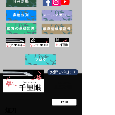
社外活動
業物位列
メールマガジン
鑑賞の基礎知識
銀座情報最新号
ブログ
お問い合わせ
日本刀専門店
​銀座長州屋
Copy right Ginza Choshuya
Production work
​Tomoriki Imazu
短刀