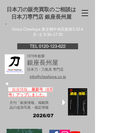
日本刀の販売買取のご相談は
日本刀専門店 銀座⻑州屋
Ginza Choshuya 東京都中央区銀座3-10-4
月–土 9:30–17:30
TEL 0120-123-622
1970年創業
銀座長州屋
日本刀・刀装具 専門店
info@choshuya.co.jp
「銀座情報」
最新号（8月
号）アップしました。
月刊「銀座情報」掲載商
品の追加写真・補足情報
2026/07