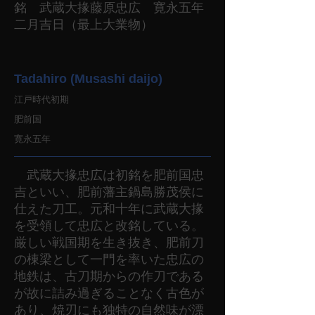
銘 武蔵大掾藤原忠広 寛永五年
二月吉日（最上大業物）
Tadahiro (Musashi daijo)
江戸時代初期
肥前国
寛永五年
武蔵大掾忠広は初銘を肥前国忠
吉といい、肥前藩主鍋島勝茂侯に
仕えた刀工。元和十年に武蔵大掾
を受領して忠広と改銘している。
厳しい戦国期を生き抜き、肥前刀
の棟梁として一門を率いた忠広の
地鉄は、古刀期からの作刀である
が故に詰み過ぎることなく古色が
あり、焼刃にも独特の自然味が漂