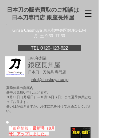
日本刀の販売買取のご相談は
日本刀専門店 銀座⻑州屋
Ginza Choshuya 東京都中央区銀座3-10-4
月–土 9:30–17:30
TEL 0120-123-622
1970年創業
銀座長州屋
日本刀・刀装具 専門店
info@choshuya.co.jp
夏季休業の御案内
暑中お見舞い申し上げます。
８月10日（月曜日）～８月16日（日）まで夏季休業とな
っております。
​暑い日が続きますが、お体に気を付けてお過ごしくださ
い。
「銀座情報」
最新号（8月
号）アップしました。