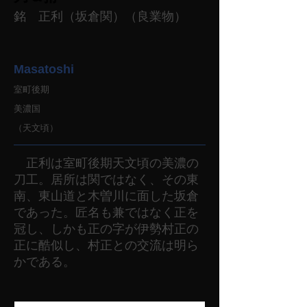
銘 正利（坂倉関）（良業物）
Masatoshi
室町後期
美濃国
（天文頃）
正利は室町後期天文頃の美濃の
刀工。居所は関ではなく、その東
南、東山道と木曽川に面した坂倉
であった。匠名も兼ではなく正を
冠し、しかも正の字が伊勢村正の
正に酷似し、村正との交流は明ら
かである。