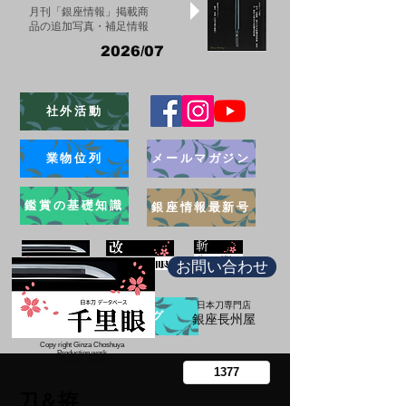
月刊「銀座情報」掲載商
品の追加写真・補足情報
2026/07
社外活動
業物位列
メールマガジン
鑑賞の基礎知識
銀座情報最新号
お問い合わせ
日本刀専門店
ブログ
​銀座長州屋
Copy right Ginza Choshuya
Production work
​Tomoriki Imazu
刀＆拵