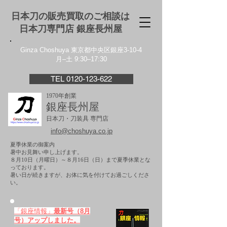
日本刀の販売買取のご相談は
日本刀専門店 銀座⻑州屋
Ginza Choshuya 東京都中央区銀座3-10-4
月–土 9:30–17:30
TEL 0120-123-622
1970年創業
銀座長州屋
日本刀・刀装具 専門店
info@choshuya.co.jp
夏季休業の御案内
暑中お見舞い申し上げます。
８月10日（月曜日）～８月16日（日）まで夏季休業とな
っております。
​暑い日が続きますが、お体に気を付けてお過ごしくださ
い。
「銀座情報」
最新号（8月
号）アップしました。