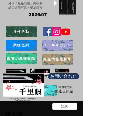
月刊「銀座情報」掲載商
品の追加写真・補足情報
2026/07
社外活動
業物位列
メールマガジン
鑑賞の基礎知識
銀座情報最新号
お問い合わせ
日本刀専門店
ブログ
​銀座長州屋
Copy right Ginza Choshuya
Production work
​Tomoriki Imazu
槍＆拵