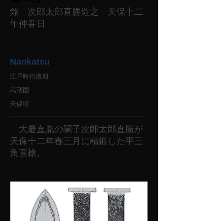
銘 次郎太郎直勝造之 天保十二
年仲春日
Naokatsu
江戸時代後期
武蔵国
天保頃
大慶直胤の嗣子次郎太郎直勝が
天保十二年春三月に精鍛した平三
角直槍。