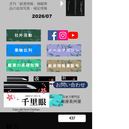
月刊「銀座情報」掲載商
品の追加写真・補足情報
2026/07
社外活動
業物位列
メールマガジン
鑑賞の基礎知識
銀座情報最新号
お問い合わせ
日本刀専門店
ブログ
​銀座長州屋
Copy right Ginza Choshuya
Production work
​Tomoriki Imazu
短刀