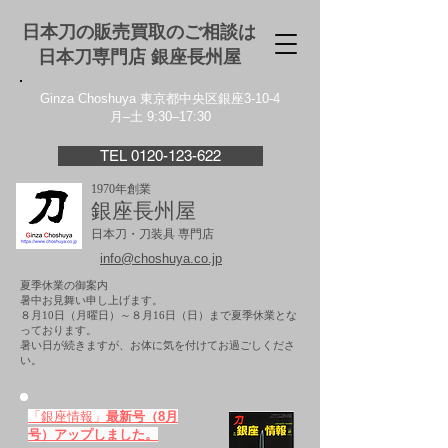
日本刀の販売買取のご相談は
日本刀専門店 銀座⻑州屋
Ginza Choshuya 東京都中央区銀座3-10-4
月–土 9:30–17:30
TEL 0120-123-622
1970年創業
銀座長州屋
日本刀・刀装具 専門店
info@choshuya.co.jp
夏季休業の御案内
暑中お見舞い申し上げます。
８月10日（月曜日）～８月16日（日）まで夏季休業とな
っております。
​暑い日が続きますが、お体に気を付けてお過ごしくださ
い。
「銀座情報」
最新号（8月
号）アップしました。