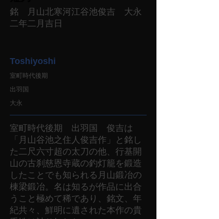
銘 月山北寒河江谷池俊吉 大永
二年二月吉日
Toshiyoshi
室町時代後期
出羽国
大永
室町時代後期 出羽国 俊吉は
「月山谷池之住人俊吉作」と銘し
た二尺六寸超の太刀の他、行基開
山の古刹慈恩寺蔵の釣灯籠を鍛造
したことでも知られる月山鍛冶の
棟梁鍛冶。名は知るが作品に出合
うこと極めて稀であり、銘文、年
紀共々、鮮明に遺された本作の貴