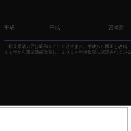
平成
平成
宮崎県
松葉景清刀匠は昭和３４年２月生まれ。平成八年國正と改銘。
１１年から四回連続受賞し、２０１４年無鑑査に認定されてい