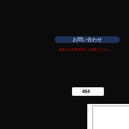
日本刀専門店
​銀座長州屋
お問い合わせ
検索には常用漢字をご利用ください。
Copy right Ginza Choshuya
Production work
​Tomoriki Imazu