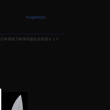
Kagekiyo
日本美術刀剣保存協会会長賞を２０
る。