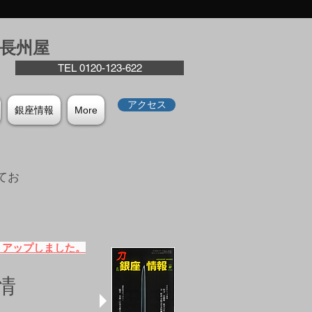
座⻑州屋
TEL 0120-123-622
アクセス
銀座情報
More
てお
。
）アップしました。
情