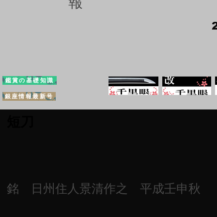
報
鑑賞の基礎知識
銀座情報最新号
短刀
銘 日州住人景清作之 平成壬申秋