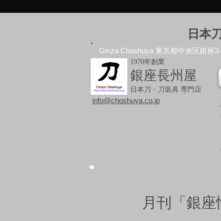
日本
Ginza Choshuya 東京都中央区銀座3-10
1970年創業
銀座長州屋
日本刀・刀装具 専門店
info@choshuya.co.jp
月刊「銀座