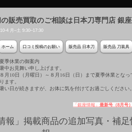
刀の販売買取のご相談は日本刀専門店 銀
-4 月–土 9:30–17:30
ホーム
口コミ投稿のお願い
販売品 日本刀
販売品 刀装具
夏季休業の御案内
暑中お見舞い申し上げます。
８月10日（月曜日）～８月16日（日）まで夏季休業となっ
ります。
​暑い日が続きますが、お体に気を付けてお過ごしください
「銀座情報」
最新号（8月号
情報」掲載商品の追加写真・補足