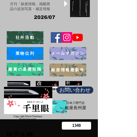
月刊「銀座情報」掲載商
品の追加写真・補足情報
2026/07
社外活動
業物位列
メールマガジン
鑑賞の基礎知識
銀座情報最新号
お問い合わせ
日本刀専門店
ブログ
​銀座長州屋
Copy right Ginza Choshuya
Production work
​Tomoriki Imazu
短刀＆拵