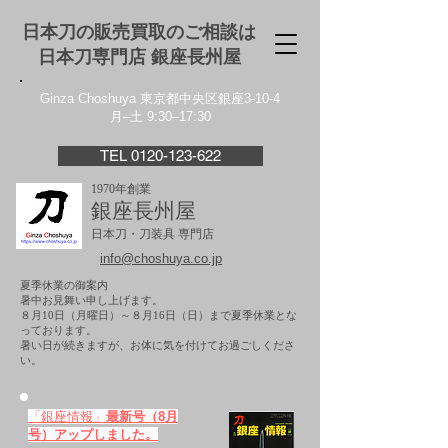
日本刀の販売買取のご相談は
日本刀専門店 銀座⻑州屋
Ginza Choshuya 東京都中央区銀座3-10-4
月–土 9:30–17:30
TEL 0120-123-622
1970年創業
銀座長州屋
日本刀・刀装具 専門店
info@choshuya.co.jp
夏季休業の御案内
暑中お見舞い申し上げます。
８月10日（月曜日）～８月16日（日）まで夏季休業とな
っております。
​暑い日が続きますが、お体に気を付けてお過ごしくださ
い。
「銀座情報」
最新号（8月
号）アップしました。