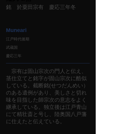
銘 於粟田宗有 慶応三年冬
Muneari
江戸時代後期
武蔵国
慶応三年
宗有は固山宗次の門人と伝え、
茎仕立てと銘字が固山宗次に酷似
している。截断銘(せつだんめい）
のある遺例があり、美しさと切れ
味を目指した師宗次の意志をよく
継承している。独立後は江戸青山
にて精壮斎と号し、陸奥国八戸藩
に仕えたと伝えている。