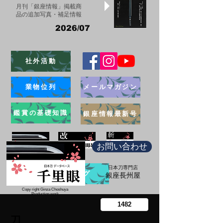
月刊「銀座情報」掲載商
品の追加写真・補足情報
2026/07
社外活動
業物位列
メールマガジン
鑑賞の基礎知識
銀座情報最新号
お問い合わせ
日本刀専門店
ブログ
​銀座長州屋
Copy right Ginza Choshuya
Production work
​Tomoriki Imazu
刀