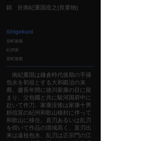
銘 於南紀重国造之(良業物)
Shigekuni
室町後期
紀伊国
室町後期
南紀重国は鎌倉時代後期の手掻
包永を初祖とする大和鍛冶の末
裔。慶長年間に徳川家康の目に留
まり、父包國と共に駿河国府中に
赴いて作刀。家康没後は家康十男
頼信宣の紀州和歌山移封に伴って
和歌山に移住。直刃あるいは乱刃
を焼いて作品の境域高く、直刃出
来は遠祖包永、乱刃は正宗門の江