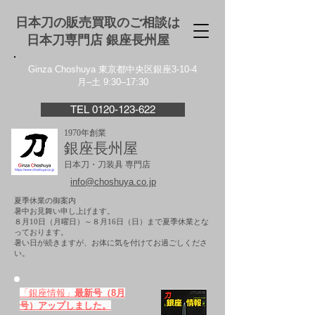
日本刀の販売買取のご相談は
日本刀専門店 銀座⻑州屋
Ginza Choshuya 東京都中央区銀座3-10-4
月–土 9:30–17:30
TEL 0120-123-622
1970年創業
銀座長州屋
日本刀・刀装具 専門店
info@choshuya.co.jp
夏季休業の御案内
暑中お見舞い申し上げます。
８月10日（月曜日）～８月16日（日）まで夏季休業とな
っております。
​暑い日が続きますが、お体に気を付けてお過ごしくださ
い。
「銀座情報」
最新号（8月
号）アップしました。