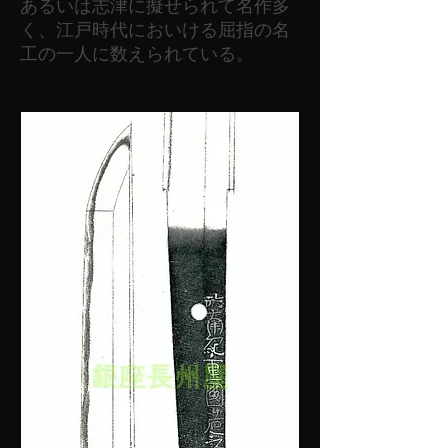
あるいは志津に擬せられて名作多
く、江戸時代においける屈指の名
工の一人に数えられている。