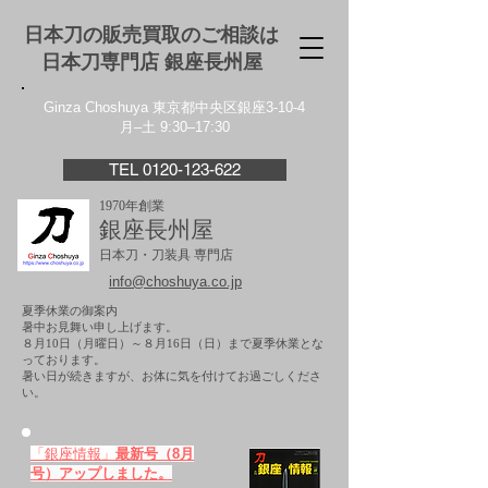
日本刀の販売買取のご相談は
日本刀専門店 銀座⻑州屋
Ginza Choshuya 東京都中央区銀座3-10-4
月–土 9:30–17:30
TEL 0120-123-622
1970年創業
銀座長州屋
日本刀・刀装具 専門店
info@choshuya.co.jp
夏季休業の御案内
暑中お見舞い申し上げます。
８月10日（月曜日）～８月16日（日）まで夏季休業とな
っております。
​暑い日が続きますが、お体に気を付けてお過ごしくださ
い。
「銀座情報」
最新号（8月
号）アップしました。