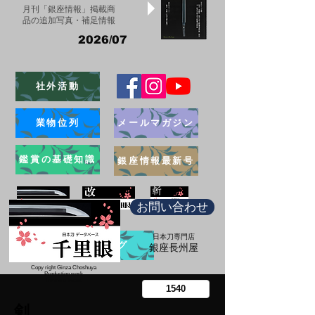
月刊「銀座情報」掲載商
品の追加写真・補足情報
2026/07
社外活動
業物位列
メールマガジン
鑑賞の基礎知識
銀座情報最新号
お問い合わせ
日本刀専門店
ブログ
​銀座長州屋
Copy right Ginza Choshuya
Production work
​Tomoriki Imazu
剣