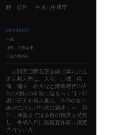
銘 弘邦 平成六甲戌年
Hirokuni
平成
神奈川県厚木市
平成六甲戊年
人間国宝隅谷正峯師に学んだ広
木弘邦刀匠は、大和、山城、備
前、備中、相州など鎌倉時代の古
作の地鉄の本質に迫るべく日々研
鑽と研究を積み重ね、本作の如く
緻密に詰んだ地鉄に到達した。新
作刀展覧会では多数の特賞を受賞
し、平成八年に無鑑査作家に指定
されている。