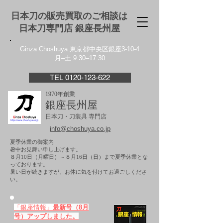
日本刀の販売買取のご相談は
日本刀専門店 銀座⻑州屋
Ginza Choshuya 東京都中央区銀座3-10-4
月–土 9:30–17:30
TEL 0120-123-622
1970年創業
銀座長州屋
日本刀・刀装具 専門店
info@choshuya.co.jp
夏季休業の御案内
暑中お見舞い申し上げます。
８月10日（月曜日）～８月16日（日）まで夏季休業とな
っております。
​暑い日が続きますが、お体に気を付けてお過ごしくださ
い。
「銀座情報」
最新号（8月
号）アップしました。