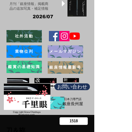
月刊「銀座情報」掲載商
品の追加写真・補足情報
2026/07
社外活動
業物位列
メールマガジン
鑑賞の基礎知識
銀座情報最新号
お問い合わせ
日本刀専門店
ブログ
​銀座長州屋
Copy right Ginza Choshuya
Production work
​Tomoriki Imazu
刀＆拵