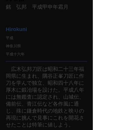
銘 弘邦 平成甲申年霜月
Hirokuni
平成
神奈川県
平成十六年
広木弘邦刀匠は昭和二十三年福
岡県に生まれ、隅谷正峯刀匠に作
刀を学んで独立、昭和四十八年に
厚木に鍛冶場を設けた。平成八年
には無鑑査に認定され、山城伝、
備前伝、青江伝など各作風に通
じ、殊に鎌倉時代の地鉄と映りの
再現に挑んで見事にこれを開花さ
せたことは特筆に値しよう。