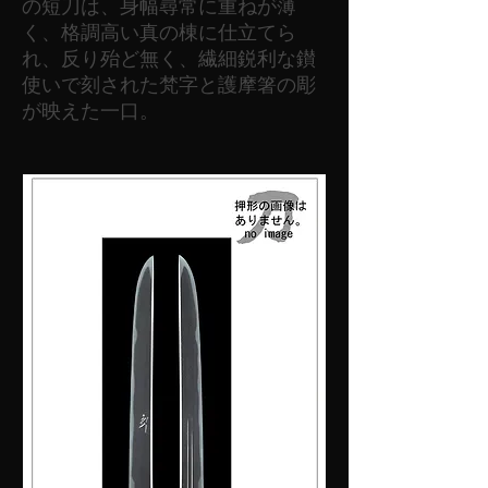
の短刀は、身幅尋常に重ねが薄
く、格調高い真の棟に仕立てら
れ、反り殆ど無く、繊細鋭利な鑚
使いで刻された梵字と護摩箸の彫
が映えた一口。