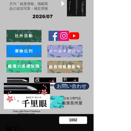
月刊「銀座情報」掲載商
品の追加写真・補足情報
2026/07
社外活動
業物位列
メールマガジン
鑑賞の基礎知識
銀座情報最新号
お問い合わせ
日本刀専門店
ブログ
​銀座長州屋
Copy right Ginza Choshuya
Production work
​Tomoriki Imazu
短刀