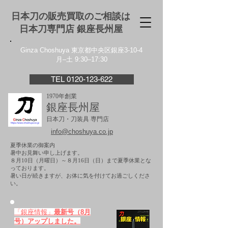
日本刀の販売買取のご相談は
日本刀専門店 銀座⻑州屋
Ginza Choshuya 東京都中央区銀座3-10-4
月–土 9:30–17:30
TEL 0120-123-622
1970年創業
銀座長州屋
日本刀・刀装具 専門店
info@choshuya.co.jp
夏季休業の御案内
暑中お見舞い申し上げます。
８月10日（月曜日）～８月16日（日）まで夏季休業とな
っております。
​暑い日が続きますが、お体に気を付けてお過ごしくださ
い。
「銀座情報」
最新号（8月
号）アップしました。