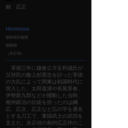
銘 広正
Hiromasa
室町時代後期
相模国
（永正頃）
享徳三年に鎌倉公方足利成氏が
父持氏の敵上杉憲忠を討った享徳
の大乱によって関東は戦国時代に
突入した。太田道灌や長尾景春、
伊勢新九郎などが躍動した当時、
相州鍛冶の伝統を担ったのは綱
広、広次、広正など広の字を通名
とする刀工で、東国武士の武功を
支えた。永正頃の相州広正作のこ