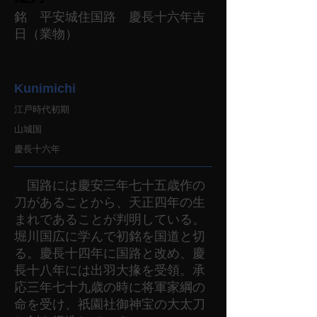
銘 平安城住国路 慶長十六年吉
日（業物）
Kunimichi
江戸時代初期
山城国
慶長十六年
国路には慶安三年七十五歳作の
刀があることから、天正四年の生
まれであることが判明している。
堀川国広に学んで初銘を国道と切
る。慶長十四年に国路と改め、慶
長十八年には出羽大掾を受領。承
応三年七十九歳の時に将軍家綱の
命を受け、祇園社御神宝の大太刀