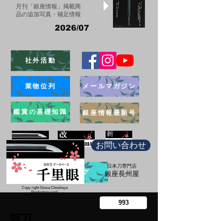
月刊「銀座情報」掲載商
品の追加写真・補足情報
2026/07
社外活動
業物位列
メールマガジン
鑑賞の基礎知識
銀座情報最新号
お問い合わせ
日本刀専門店
ブログ
​銀座長州屋
Copy right Ginza Choshuya
Production work
​Tomoriki Imazu
短刀