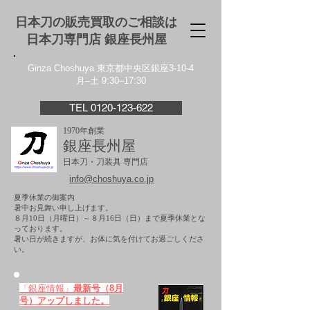
日本刀の販売買取のご相談は
日本刀専門店 銀座⻑州屋
Ginza Choshuya 東京都中央区銀座3-10-4
月–土 9:30–17:30
TEL 0120-123-622
1970年創業
銀座長州屋
日本刀・刀装具 専門店
info@choshuya.co.jp
夏季休業の御案内
暑中お見舞い申し上げます。
８月10日（月曜日）～８月16日（日）まで夏季休業とな
っております。
​暑い日が続きますが、お体に気を付けてお過ごしくださ
い。
「銀座情報」
最新号（8月
号）アップしました。