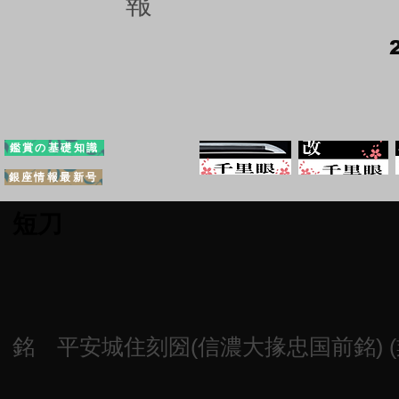
報
鑑賞の基礎知識
銀座情報最新号
短刀
銘 平安城住刻圀(信濃大掾忠国前銘) (