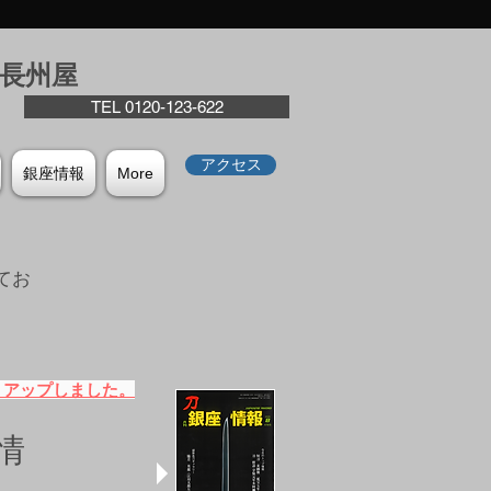
座⻑州屋
TEL 0120-123-622
アクセス
銀座情報
More
てお
。
）アップしました。
情