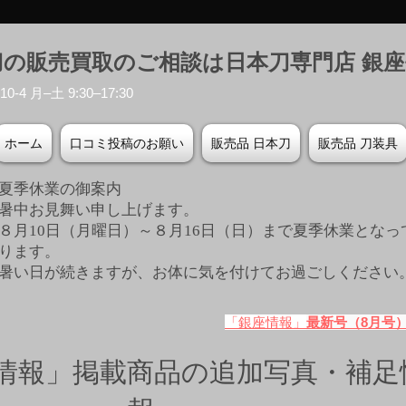
刀の販売買取のご相談は日本刀専門店 銀
-4 月–土 9:30–17:30
ホーム
口コミ投稿のお願い
販売品 日本刀
販売品 刀装具
夏季休業の御案内
暑中お見舞い申し上げます。
８月10日（月曜日）～８月16日（日）まで夏季休業となっ
ります。
​暑い日が続きますが、お体に気を付けてお過ごしください
「銀座情報」
最新号（8月号
情報」掲載商品の追加写真・補足