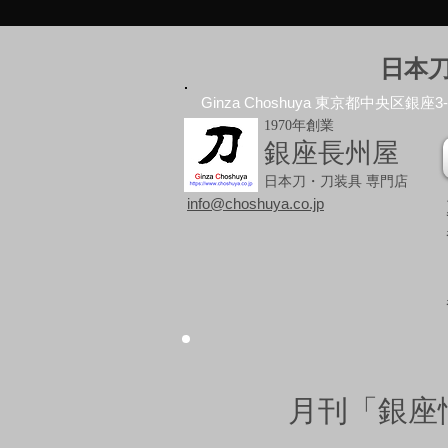
日本
Ginza Choshuya 東京都中央区銀座3-10
1970年創業
銀座長州屋
日本刀・刀装具 専門店
info@choshuya.co.jp
月刊「銀座