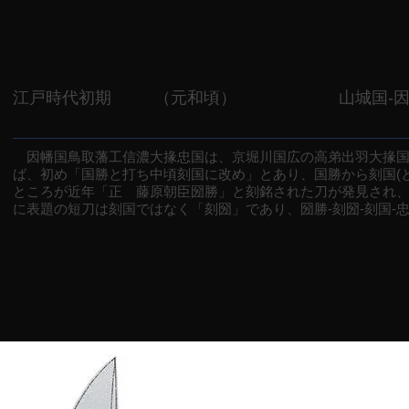
江戸時代初期
（元和頃）
山城国-
因幡国鳥取藩工信濃大掾忠国は、京堀川国広の高弟出羽大掾国
ば、初め「国勝と打ち中頃刻国に改め」とあり、国勝から刻国(
ところが近年「正 藤原朝臣圀勝」と刻銘された刀が発見され
に表題の短刀は刻国ではなく「刻圀」であり、圀勝‐刻圀‐刻国‐