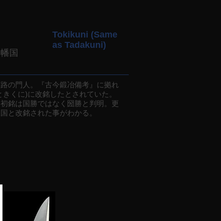
Tokikuni (Same
as Tadakuni)
因幡国
路の門人。『古今鍛冶備考』に拠れ
ときくに)に改銘したとされていた。
、初銘は国勝ではなく圀勝と判明。更
忠国と改銘された事がわかる。