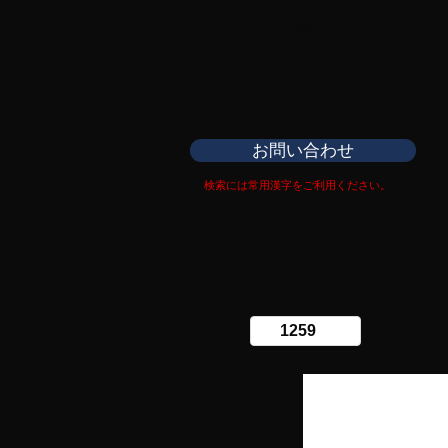
日本刀専門店
​銀座長州屋
お問い合わせ
検索には常用漢字をご利用ください。
Copy right Ginza Choshuya
Production work
​Tomoriki Imazu