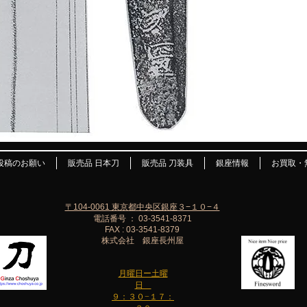
投稿のお願い
販売品 日本刀
販売品 刀装具
銀座情報
お買取・
〒104-0061 東京都中央区銀座３−１０−４
電話番号 ： 03-3541-8371
FAX : 03-3541-8379
株式会社 銀座長州屋
月曜日ー土曜
日
９：３０−１７：