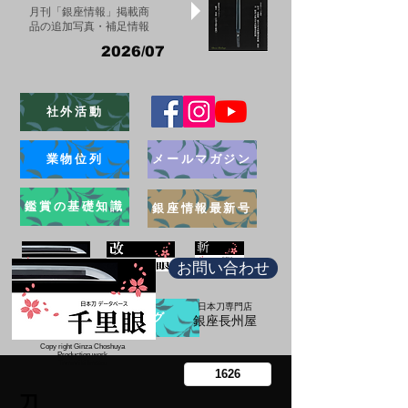
月刊「銀座情報」掲載商
品の追加写真・補足情報
2026/07
社外活動
業物位列
メールマガジン
鑑賞の基礎知識
銀座情報最新号
お問い合わせ
日本刀専門店
ブログ
​銀座長州屋
Copy right Ginza Choshuya
Production work
​Tomoriki Imazu
刀