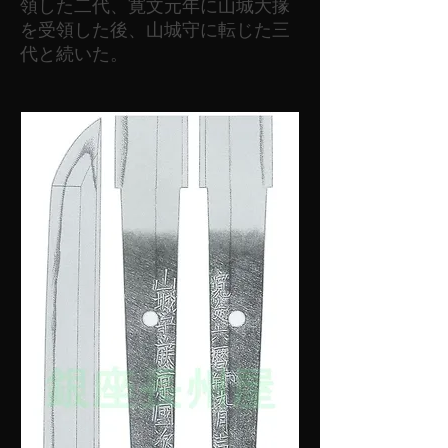
領した二代、寛文元年に山城大掾
を受領した後、山城守に転じた三
代と続いた。