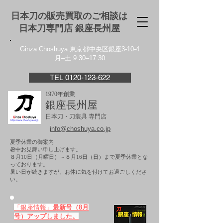
日本刀の販売買取のご相談は
日本刀専門店 銀座⻑州屋
Ginza Choshuya 東京都中央区銀座3-10-4
月–土 9:30–17:30
TEL 0120-123-622
1970年創業
銀座長州屋
日本刀・刀装具 専門店
info@choshuya.co.jp
夏季休業の御案内
暑中お見舞い申し上げます。
８月10日（月曜日）～８月16日（日）まで夏季休業とな
っております。
​暑い日が続きますが、お体に気を付けてお過ごしくださ
い。
「銀座情報」
最新号（8月
号）アップしました。