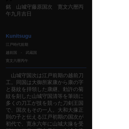
銘 山城守藤原国次 寛文六暦丙
午九月吉日
Kunitsugu
江戸時代前期
越前国 - 武蔵国
寛文六暦丙午
山城守国次は江戸前期の越前刀
工。同国は大御所家康から康の字
と葵紋を拝領した康継、勅許の菊
紋を刻した山城守国清等を筆頭に
多くの刀工が技を競った刀剣王国
で、国次もその一人。大和大掾正
則の子と伝える江戸初期の国次が
初代で、寛永六年に山城大掾を受