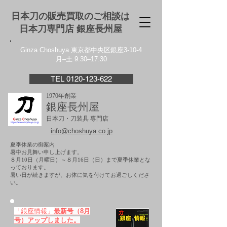
日本刀の販売買取のご相談は
日本刀専門店 銀座⻑州屋
Ginza Choshuya 東京都中央区銀座3-10-4
月–土 9:30–17:30
TEL 0120-123-622
1970年創業
銀座長州屋
日本刀・刀装具 専門店
info@choshuya.co.jp
夏季休業の御案内
暑中お見舞い申し上げます。
８月10日（月曜日）～８月16日（日）まで夏季休業とな
っております。
​暑い日が続きますが、お体に気を付けてお過ごしくださ
い。
「銀座情報」
最新号（8月
号）アップしました。