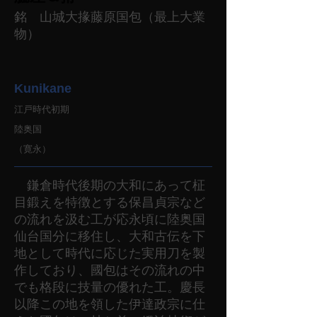
銘 山城大掾藤原国包（最上大業
物）
Kunikane
江戸時代初期
陸奥国
（寛永）
鎌倉時代後期の大和にあって柾
目鍛えを特徴とする保昌貞宗など
の流れを汲む工が応永頃に陸奥国
仙台国分に移住し、大和古伝を下
地として時代に応じた実用刀を製
作しており、國包はその流れの中
でも格段に技量の優れた工。慶長
以降この地を領した伊達政宗に仕