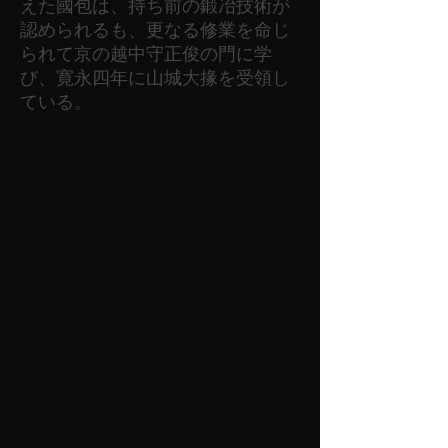
えた國包は、持ち前の鍛冶技術が
認められるも、更なる修業を命じ
られて京の越中守正俊の門に学
び、寛永四年に山城大掾を受領し
ている。