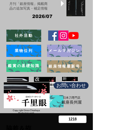
月刊「銀座情報」掲載商
品の追加写真・補足情報
2026/07
社外活動
業物位列
メールマガジン
鑑賞の基礎知識
銀座情報最新号
お問い合わせ
日本刀専門店
ブログ
​銀座長州屋
Copy right Ginza Choshuya
Production work
​Tomoriki Imazu
脇差＆拵