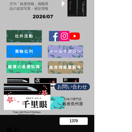
月刊「銀座情報」掲載商
品の追加写真・補足情報
2026/07
社外活動
業物位列
メールマガジン
鑑賞の基礎知識
銀座情報最新号
お問い合わせ
日本刀専門店
ブログ
​銀座長州屋
Copy right Ginza Choshuya
Production work
​Tomoriki Imazu
短刀