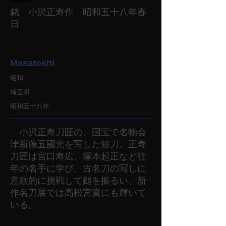
銘 小沢正寿作 昭和五十八年春
日
Masatoshi
昭和
埼玉県
昭和五十八年
小沢正寿刀匠の、国宝で名物会
津新藤五國光を写した短刀。正寿
刀匠は宮口寿広、塚本起正など往
年の名手に学び、古名刀の写しに
意欲的に挑戦して鎚を振るい、新
作名刀展では高松宮賞にも輝いて
いる。