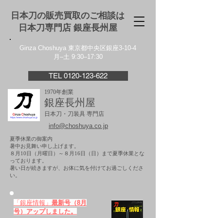
日本刀の販売買取のご相談は
日本刀専門店 銀座⻑州屋
Ginza Choshuya 東京都中央区銀座3-10-4
月–土 9:30–17:30
TEL 0120-123-622
1970年創業
銀座長州屋
日本刀・刀装具 専門店
info@choshuya.co.jp
夏季休業の御案内
暑中お見舞い申し上げます。
８月10日（月曜日）～８月16日（日）まで夏季休業とな
っております。
​暑い日が続きますが、お体に気を付けてお過ごしくださ
い。
「銀座情報」
最新号（8月
号）アップしました。