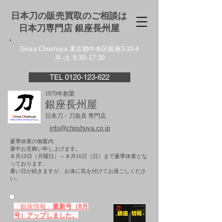
日本刀の販売買取のご相談は
日本刀専門店 銀座⻑州屋
Ginza Choshuya 東京都中央区銀座3-10-4
月–土 9:30–17:30
TEL 0120-123-622
1970年創業
銀座長州屋
日本刀・刀装具 専門店
info@choshuya.co.jp
夏季休業の御案内
暑中お見舞い申し上げます。
８月10日（月曜日）～８月16日（日）まで夏季休業とな
っております。
​暑い日が続きますが、お体に気を付けてお過ごしくださ
い。
「銀座情報」
最新号（8月
号）アップしました。