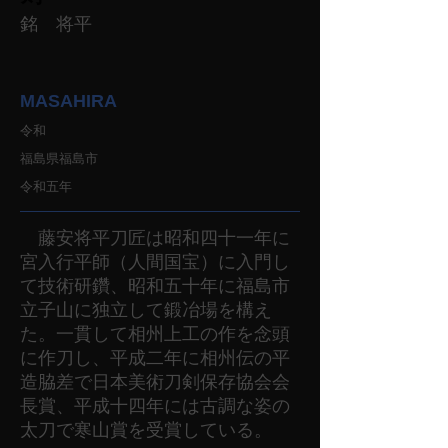
銘 将平
MASAHIRA
令和
福島県福島市
令和五年
藤安将平刀匠は昭和四十一年に
宮入行平師（人間国宝）に入門し
て技術研鑽、昭和五十年に福島市
立子山に独立して鍛冶場を構え
た。一貫して相州上工の作を念頭
に作刀し、平成二年に相州伝の平
造脇差で日本美術刀剣保存協会会
長賞、平成十四年には古調な姿の
太刀で寒山賞を受賞している。