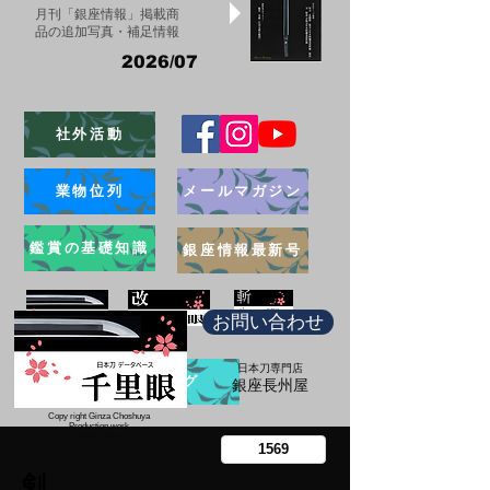
月刊「銀座情報」掲載商
品の追加写真・補足情報
2026/07
社外活動
業物位列
メールマガジン
鑑賞の基礎知識
銀座情報最新号
お問い合わせ
日本刀専門店
ブログ
​銀座長州屋
Copy right Ginza Choshuya
Production work
​Tomoriki Imazu
剣