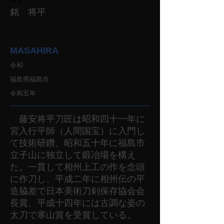
銘 将平
MASAHIRA
令和
福島県福島市
令和五年
藤安将平刀匠は昭和四十一年に
宮入行平師（人間国宝）に入門し
て技術研鑽、昭和五十年に福島市
立子山に独立して鍛冶場を構え
た。一貫して相州上工の作を念頭
に作刀し、平成二年に相州伝の平
造脇差で日本美術刀剣保存協会会
長賞、平成十四年には古調な姿の
太刀で寒山賞を受賞している。