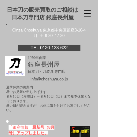
日本刀の販売買取のご相談は
日本刀専門店 銀座⻑州屋
Ginza Choshuya 東京都中央区銀座3-10-4
月–土 9:30–17:30
TEL 0120-123-622
1970年創業
銀座長州屋
日本刀・刀装具 専門店
info@choshuya.co.jp
夏季休業の御案内
暑中お見舞い申し上げます。
８月10日（月曜日）～８月16日（日）まで夏季休業とな
っております。
​暑い日が続きますが、お体に気を付けてお過ごしくださ
い。
「銀座情報」
最新号（8月
号）アップしました。