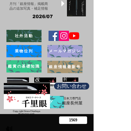
月刊「銀座情報」掲載商
品の追加写真・補足情報
2026/07
社外活動
業物位列
メールマガジン
鑑賞の基礎知識
銀座情報最新号
お問い合わせ
日本刀専門店
ブログ
​銀座長州屋
Copy right Ginza Choshuya
Production work
​Tomoriki Imazu
剣