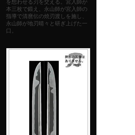
を想わせる刃を交える。宮入師が
本三枚で鍛え、永山師が宮入師の
指導で清麿伝の焼刃渡しを施し、
永山師が地刃晴々と研ぎ上げた一
口。