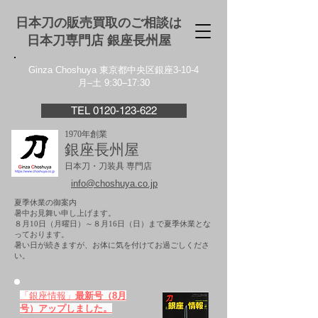
日本刀の販売買取のご相談は
日本刀専門店 銀座⻑州屋
Ginza Choshuya 東京都中央区銀座3-10-4
月–土 9:30–17:30
TEL 0120-123-622
1970年創業
銀座長州屋
日本刀・刀装具 専門店
info@choshuya.co.jp
夏季休業の御案内
暑中お見舞い申し上げます。
８月10日（月曜日）～８月16日（日）まで夏季休業とな
っております。
​暑い日が続きますが、お体に気を付けてお過ごしくださ
い。
「銀座情報」
最新号（8月
号）アップしました。