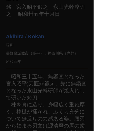
銘 宮入昭平鍛之 永山光幹淬刃
之 昭和丗五年十月日
Akihira / Kokan
昭和
長野県坂城市（昭平），神奈川県（光幹）
昭和35年
昭和三十五年、無鑑査となった
宮入昭平)刀匠が鍛え、先に無鑑査
となった永山光幹研師が焼入れし
て研いだ短刀。
棟を真に造り、身幅広く重ね厚
く、棒樋が掻かれ、ふくら充分に
ついて無反りの力感ある姿。腰刃
から始まる刃文は源清麿の馬の歯