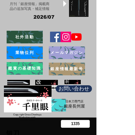
月刊「銀座情報」掲載商
品の追加写真・補足情報
2026/07
社外活動
業物位列
メールマガジン
鑑賞の基礎知識
銀座情報最新号
お問い合わせ
日本刀専門店
ブログ
​銀座長州屋
Copy right Ginza Choshuya
Production work
​Tomoriki Imazu
短刀