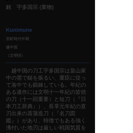
銘 宇多国宗 (業物)
Kunimune
室町時代中期
越中国
（文明頃）
越中国の刀工宇多国宗は畠山家
中の需で鎚を振るい、重臣に従っ
て洛中でも鍛錬している。年紀の
ある遺作には文明十一年紀の皆焼
の刀（十一回重要）と短刀（『日
本刀工辞典』）、長享元年紀の直
刃出来の菖蒲造刀（『名刀図
鑑』）があり、特徴でもある強く
沸付いた地刃は厳しい戦国気質を