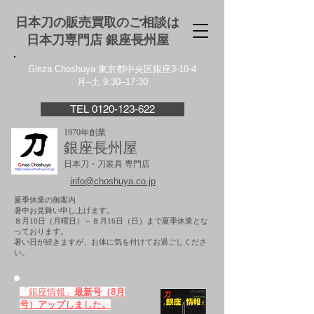
日本刀の販売買取のご相談は
日本刀専門店 銀座⻑州屋
Ginza Choshuya 東京都中央区銀座3-10-4
月–土 9:30–17:30
TEL 0120-123-622
1970年創業
銀座長州屋
日本刀・刀装具 専門店
info@choshuya.co.jp
夏季休業の御案内
暑中お見舞い申し上げます。
８月10日（月曜日）～８月16日（日）まで夏季休業とな
っております。
​暑い日が続きますが、お体に気を付けてお過ごしくださ
い。
「銀座情報」
最新号（8月
号）アップしました。