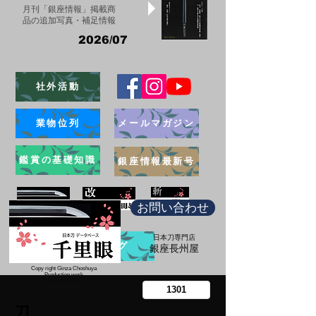
月刊「銀座情報」掲載商
品の追加写真・補足情報
2026/07
社外活動
業物位列
メールマガジン
鑑賞の基礎知識
銀座情報最新号
お問い合わせ
日本刀専門店
ブログ
​銀座長州屋
Copy right Ginza Choshuya
Production work
​Tomoriki Imazu
刀