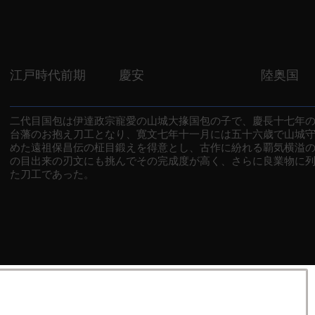
江戸時代前期
慶安
陸奥国
二代目国包は伊達政宗寵愛の山城大掾国包の子で、慶長十七年
台藩のお抱え刀工となり、寛文七年十一月には五十六歳で山城
めた遠祖保昌伝の柾目鍛えを得意とし、古作に紛れる覇気横溢
の目出来の刃文にも挑んでその完成度が高く、さらに良業物に
た刀工であった。