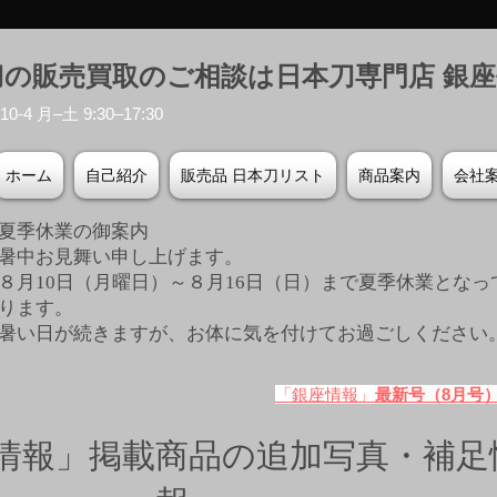
刀の販売買取のご相談は日本刀専門店 銀
-4 月–土 9:30–17:30
ホーム
自己紹介
販売品 日本刀リスト
商品案内
会社
夏季休業の御案内
暑中お見舞い申し上げます。
８月10日（月曜日）～８月16日（日）まで夏季休業となっ
ります。
​暑い日が続きますが、お体に気を付けてお過ごしください
「銀座情報」
最新号（8月号
情報」掲載商品の追加写真・補足