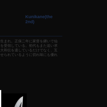
Kunikane(the
2nd)
の生まれ。正保二年に家督を継いで仙
守を受領している。初代もまた追い求
の大和伝を遺しているだけでなく、互
列せられているように切れ味にも優れ