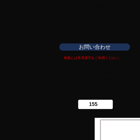
日本刀専門店
​銀座長州屋
お問い合わせ
検索には常用漢字をご利用ください。
Copy right Ginza Choshuya
Production work
​Tomoriki Imazu