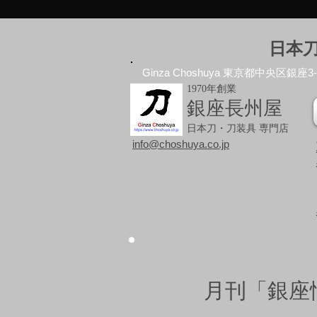
日本
Ginza Choshuya 東京都中央区銀座3-10
1970年創業
銀座長州屋
日本刀・刀装具 専門店
info@choshuya.co.jp
月刊「銀座