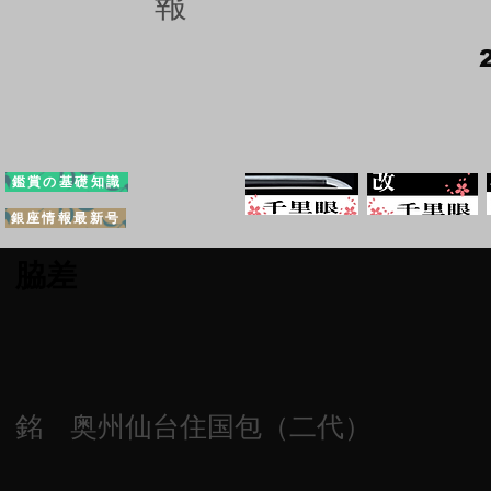
報
鑑賞の基礎知識
銀座情報最新号
脇差
銘 奥州仙台住国包（二代）