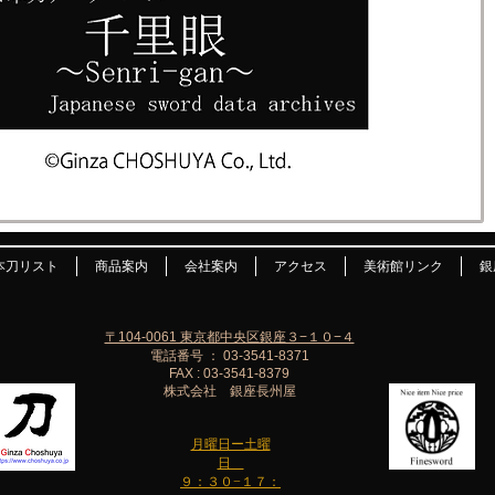
本刀リスト
商品案内
会社案内
アクセス
美術館リンク
銀
〒104-0061 東京都中央区銀座３−１０−４
電話番号 ： 03-3541-8371
FAX : 03-3541-8379
株式会社 銀座長州屋
月曜日ー土曜
日
９：３０−１７：