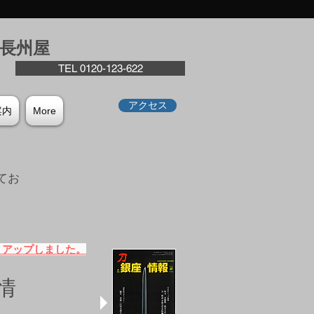
座⻑州屋
TEL 0120-123-622
アクセス
案内
More
てお
。
）アップしました。
情