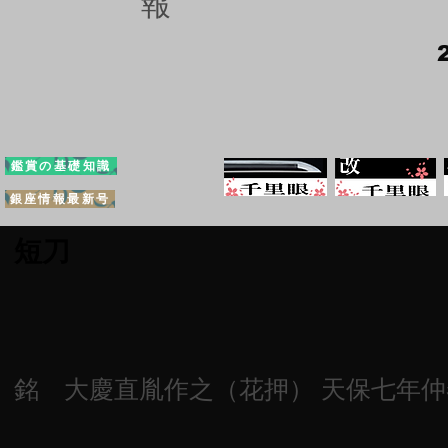
報
鑑賞の基礎知識
銀座情報最新号
短刀
銘 大慶直胤作之（花押） 天保七年仲