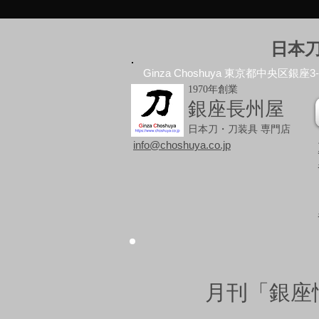
日本
Ginza Choshuya 東京都中央区銀座3-10
1970年創業
銀座長州屋
日本刀・刀装具 専門店
info@choshuya.co.jp
月刊「銀座