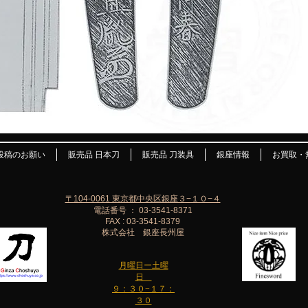
投稿のお願い
販売品 日本刀
販売品 刀装具
銀座情報
お買取・
〒104-0061 東京都中央区銀座３−１０−４
電話番号 ： 03-3541-8371
FAX : 03-3541-8379
株式会社 銀座長州屋
月曜日ー土曜
日
９：３０−１７：
３０