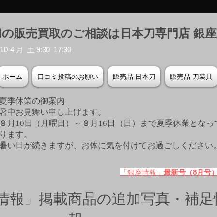
刀の販売買取のご相談は日本刀専門店 銀
-4 月–土 9:30–17:30
ホーム
口コミ投稿のお願い
販売品 日本刀
販売品 刀装具
夏季休業の御案内
暑中お見舞い申し上げます。
８月10日（月曜日）～８月16日（日）まで夏季休業となっ
ります。
​暑い日が続きますが、お体に気を付けてお過ごしください
「銀座情報」
最新号（8月号
情報」掲載商品の追加写真・補足