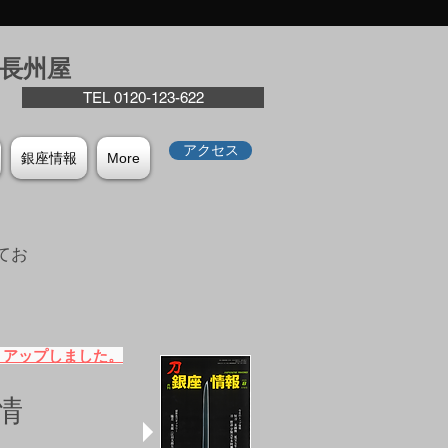
座⻑州屋
TEL 0120-123-622
アクセス
銀座情報
More
てお
。
）アップしました。
情