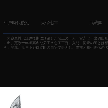
江戸時代後期
天保七年
武蔵国
大慶直胤は江戸後期に活躍した名工の一人。安永七年出羽山形
に出、寛政十年頃高名な刀工水心子正秀に入門。同郷の師とは
きく開花。江戸下谷御徒町の自宅で鍛刀し、備前と相州両伝の