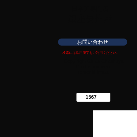
日本刀専門店
​銀座長州屋
お問い合わせ
検索には常用漢字をご利用ください。
Copy right Ginza Choshuya
Production work
​Tomoriki Imazu