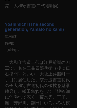
銘 大和守吉道(二代)(業物)
Yoshimichi (The second
generation, Yamato no kami)
江戸前期
摂津国
（延宝頃）
大和守吉道二代は江戸前期の刀
工で、名を三品四郎兵衛（後に伝
右衛門）といい、大坂上呉服町一
丁目に居住した。京丹波吉道初代
の子大和守吉道初代の優技を継承
錬磨し、鎌田魚妙をして「地鉄細
に匂勝れて深く、菊水刃、丁子、
簾、芳野川、龍田川いろいろの模