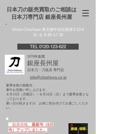
日本刀の販売買取のご相談は
日本刀専門店 銀座⻑州屋
Ginza Choshuya 東京都中央区銀座3-10-4
月–土 9:30–17:30
TEL 0120-123-622
1970年創業
銀座長州屋
日本刀・刀装具 専門店
info@choshuya.co.jp
夏季休業の御案内
暑中お見舞い申し上げます。
８月10日（月曜日）～８月16日（日）まで夏季休業とな
っております。
​暑い日が続きますが、お体に気を付けてお過ごしくださ
い。
「銀座情報」
最新号（8月
号）アップしました。