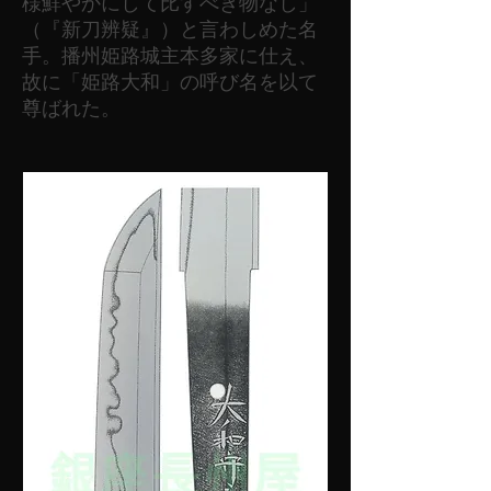
様鮮やかにして比すべき物なし」
（『新刀辨疑』）と言わしめた名
手。播州姫路城主本多家に仕え、
故に「姫路大和」の呼び名を以て
尊ばれた。