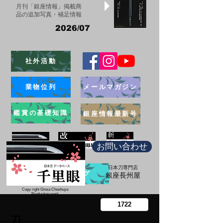
月刊「銀座情報」掲載商
品の追加写真・補足情報
2026/07
社外活動
業物位列
メールマガジン
鑑賞の基礎知識
銀座情報最新号
お問い合わせ
日本刀専門店
ブログ
​銀座長州屋
Copy right Ginza Choshuya
Production work
​Tomoriki Imazu
刀