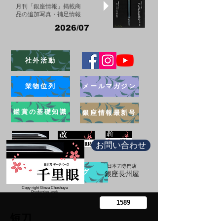
月刊「銀座情報」掲載商
品の追加写真・補足情報
2026/07
社外活動
業物位列
メールマガジン
鑑賞の基礎知識
銀座情報最新号
お問い合わせ
日本刀専門店
ブログ
​銀座長州屋
Copy right Ginza Choshuya
Production work
​Tomoriki Imazu
短刀