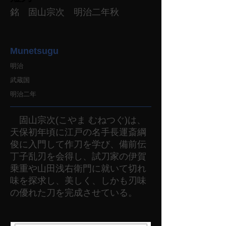
銘 固山宗次 明治二年秋
Munetsugu
明治
武蔵国
明治二年
固山宗次(こやま むねつぐ)は、
天保初年頃に江戸の名手長運斎綱
俊に入門して作刀を学び、備前伝
丁子乱刃を会得し、試刀家の伊賀
乗重や山田浅右衛門に就いて切れ
味を探求し、美しく、しかも刃味
の優れた刀を完成させている。