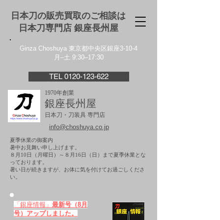
日本刀の販売買取のご相談は
日本刀専門店 銀座⻑州屋
Ginza Choshuya 東京都中央区銀座3-10-4
月–土 9:30–17:30
TEL 0120-123-622
1970年創業
銀座長州屋
日本刀・刀装具 専門店
info@choshuya.co.jp
夏季休業の御案内
暑中お見舞い申し上げます。
８月10日（月曜日）～８月16日（日）まで夏季休業とな
っております。
​暑い日が続きますが、お体に気を付けてお過ごしくださ
い。
「銀座情報」
最新号（8月
号）アップしました。