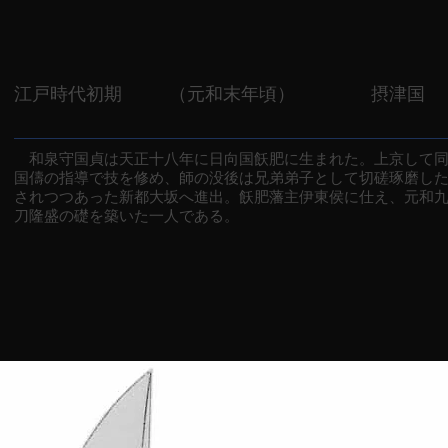
江戸時代初期
（元和末年頃）
摂津国
和泉守国貞は天正十八年に日向国飫肥に生まれた。上京して同
国儔の指導で技を修め、師の没後は兄弟弟子として切磋琢磨し
されつつあった新都大坂へ進出。飫肥藩主伊東侯に仕え、元和
刀隆盛の礎を築いた一人である。