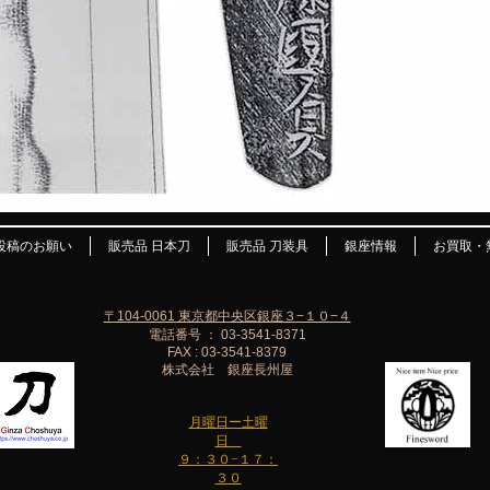
投稿のお願い
販売品 日本刀
販売品 刀装具
銀座情報
お買取・
〒104-0061 東京都中央区銀座３−１０−４
電話番号 ： 03-3541-8371
FAX : 03-3541-8379
株式会社 銀座長州屋
月曜日ー土曜
日
９：３０−１７：
３０