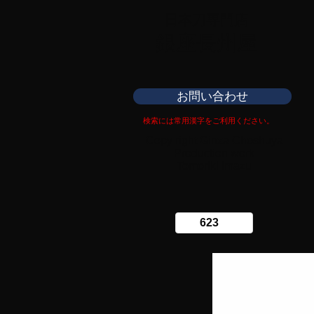
日本刀専門店
​銀座長州屋
お問い合わせ
検索には常用漢字をご利用ください。
Copy right Ginza Choshuya
Production work
​Tomoriki Imazu