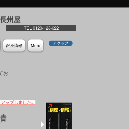
座⻑州屋
TEL 0120-123-622
アクセス
銀座情報
More
てお
。
）アップしました。
情