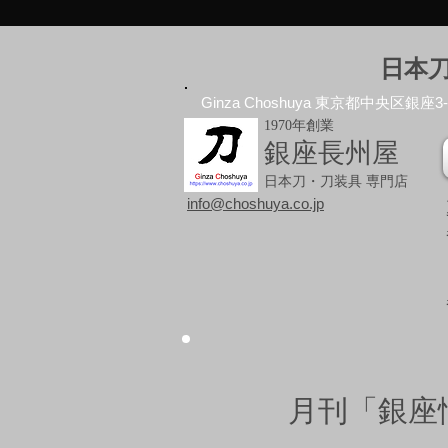
日本
Ginza Choshuya 東京都中央区銀座3-10
1970年創業
銀座長州屋
日本刀・刀装具 専門店
info@choshuya.co.jp
月刊「銀座