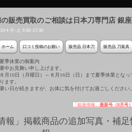
刀の販売買取のご相談は日本刀専門店 銀
-4 月–土 9:30–17:30
ホーム
口コミ投稿のお願い
販売品 日本刀
販売品 刀装具
夏季休業の御案内
暑中お見舞い申し上げます。
８月10日（月曜日）～８月16日（日）まで夏季休業となっ
ります。
​暑い日が続きますが、お体に気を付けてお過ごしください
「銀座情報」
最新号（8月号
情報」掲載商品の追加写真・補足