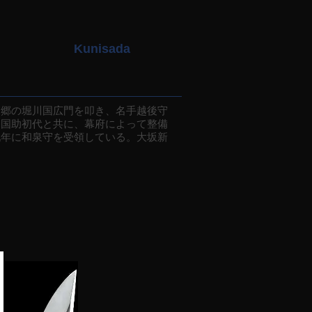
Kunisada
郷の堀川国広門を叩き、名手越後守
た国助初代と共に、幕府によって整備
九年に和泉守を受領している。大坂新