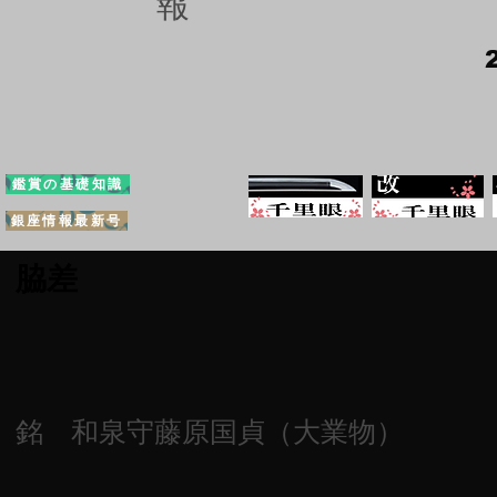
報
鑑賞の基礎知識
銀座情報最新号
脇差
銘 和泉守藤原国貞（大業物）