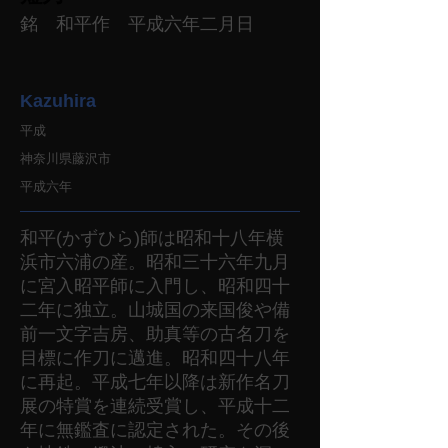
銘 和平作 平成六年二月日
Kazuhira
平成
神奈川県藤沢市
平成六年
和平(かずひら)師は昭和十八年横
浜市六浦の産。昭和三十六年九月
に宮入昭平師に入門し、昭和四十
二年に独立。山城国の来国俊や備
前一文字吉房、助真等の古名刀を
目標に作刀に邁進。昭和四十八年
に再起。平成七年以降は新作名刀
展の特賞を連続受賞し、平成十二
年に無鑑査に認定された。その後