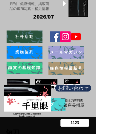
月刊「銀座情報」掲載商
品の追加写真・補足情報
2026/07
社外活動
業物位列
メールマガジン
鑑賞の基礎知識
銀座情報最新号
お問い合わせ
日本刀専門店
ブログ
​銀座長州屋
Copy right Ginza Choshuya
Production work
​Tomoriki Imazu
短刀