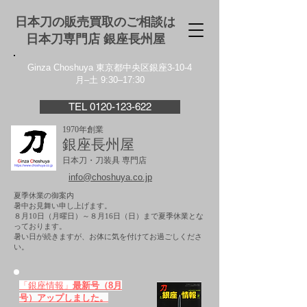
日本刀の販売買取のご相談は
日本刀専門店 銀座⻑州屋
Ginza Choshuya 東京都中央区銀座3-10-4
月–土 9:30–17:30
TEL 0120-123-622
1970年創業
銀座長州屋
日本刀・刀装具 専門店
info@choshuya.co.jp
夏季休業の御案内
暑中お見舞い申し上げます。
８月10日（月曜日）～８月16日（日）まで夏季休業とな
っております。
​暑い日が続きますが、お体に気を付けてお過ごしくださ
い。
「銀座情報」
最新号（8月
号）アップしました。