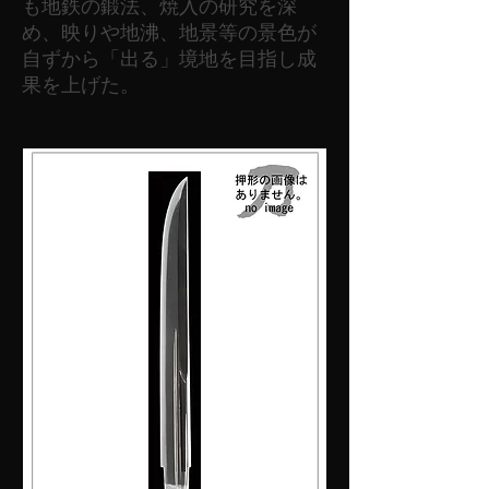
も地鉄の鍛法、焼入の研究を深
め、映りや地沸、地景等の景色が
自ずから「出る」境地を目指し成
果を上げた。