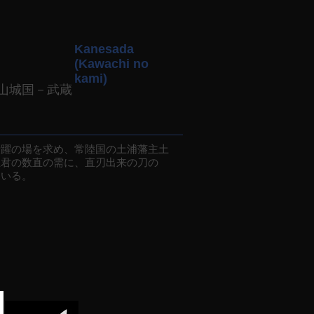
Kanesada
(Kawachi no
kami)
山城国－武蔵
躍の場を求め、常陸国の土浦藩主土
主君の数直の需に、直刃出来の刀の
ている。