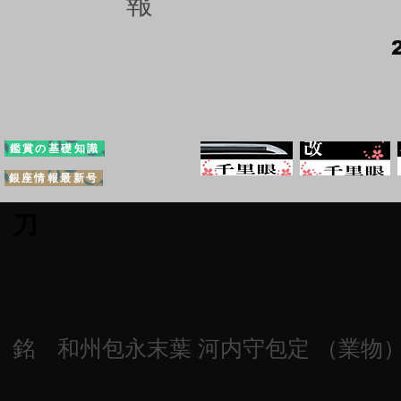
報
鑑賞の基礎知識
銀座情報最新号
刀
銘 和州包永末葉 河内守包定 （業物