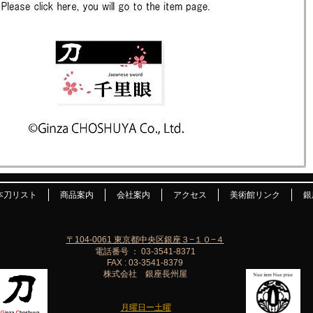
本刀リスト
商品案内
会社案内
アクセス
美術館リンク
銀
〒104-0061 東京都中央区銀座３−１０−４
電話番号 ： 03-3541-8371
FAX : 03-3541-8379
株式会社 銀座長州屋
月曜日ー土曜