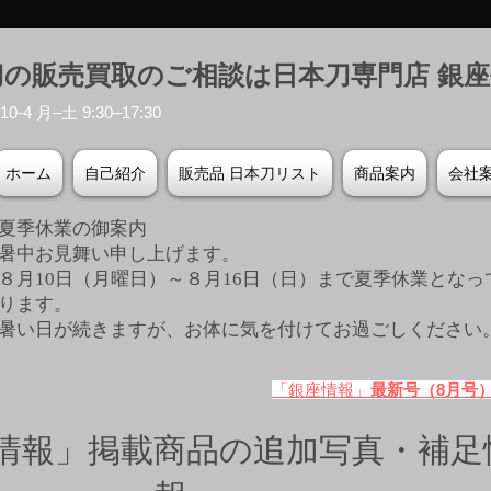
刀の販売買取のご相談は日本刀専門店 銀
-4 月–土 9:30–17:30
ホーム
自己紹介
販売品 日本刀リスト
商品案内
会社
夏季休業の御案内
暑中お見舞い申し上げます。
８月10日（月曜日）～８月16日（日）まで夏季休業となっ
ります。
​暑い日が続きますが、お体に気を付けてお過ごしください
「銀座情報」
最新号（8月号
情報」掲載商品の追加写真・補足