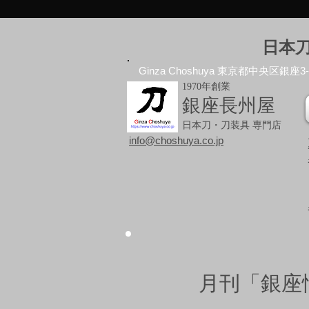
日本
Ginza Choshuya 東京都中央区銀座3-10
1970年創業
銀座長州屋
日本刀・刀装具 専門店
info@choshuya.co.jp
月刊「銀座