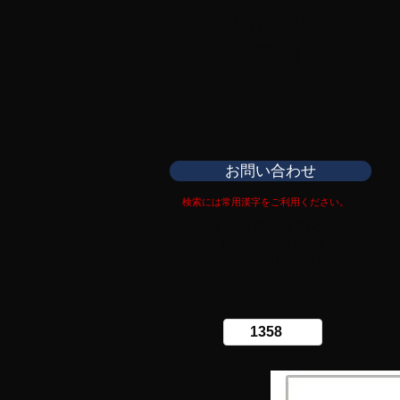
日本刀専門店
​銀座長州屋
お問い合わせ
検索には常用漢字をご利用ください。
Copy right Ginza Choshuya
Production work
​Tomoriki Imazu