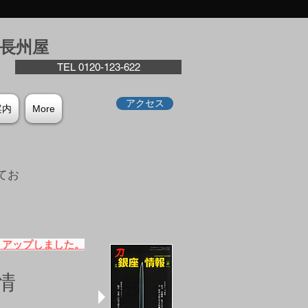
座⻑州屋
TEL 0120-123-622
アクセス
案内
More
てお
。
）アップしました。
情