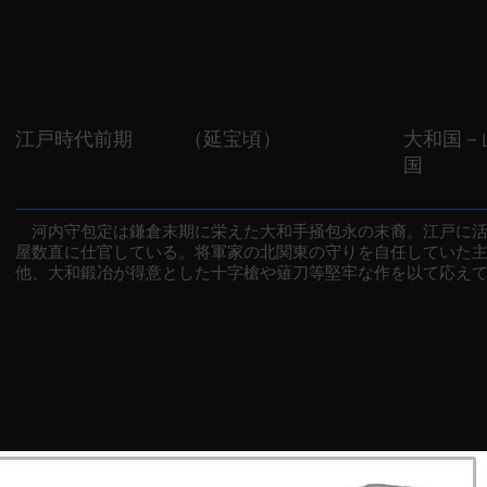
江戸時代前期
（延宝頃）
大和国－
国
河内守包定は鎌倉末期に栄えた大和手掻包永の末裔。江戸に活
屋数直に仕官している。将軍家の北関東の守りを自任していた
他、大和鍛冶が得意とした十字槍や薙刀等堅牢な作を以て応え