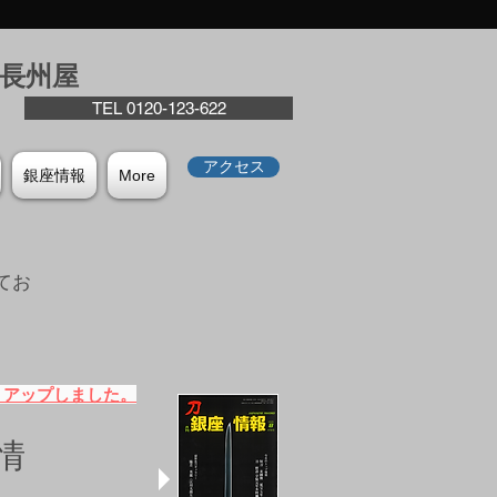
座⻑州屋
TEL 0120-123-622
アクセス
銀座情報
More
てお
。
）アップしました。
情