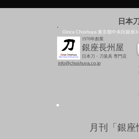
日本
Ginza Choshuya 東京都中央区銀座3-10
1970年創業
銀座長州屋
日本刀・刀装具 専門店
info@choshuya.co.jp
月刊「銀座