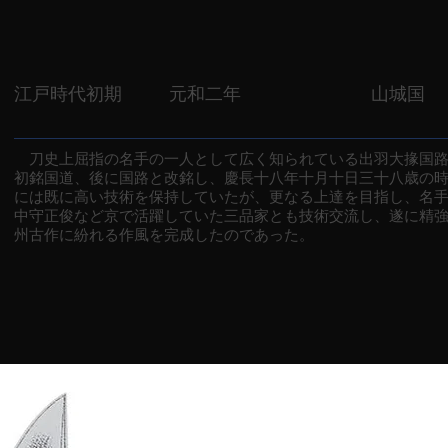
江戸時代初期
元和二年
山城国
刀史上屈指の名手の一人として広く知られている出羽大掾国路
初銘国道、後に国路と改銘し、慶長十八年十月十日三十八歳の
には既に高い技術を保持していたが、更なる上達を目指し、名
中守正俊など京で活躍していた三品家とも技術交流し、遂に精
州古作に紛れる作風を完成したのであった。