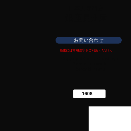
日本刀専門店
​銀座長州屋
お問い合わせ
検索には常用漢字をご利用ください。
Copy right Ginza Choshuya
Production work
​Tomoriki Imazu