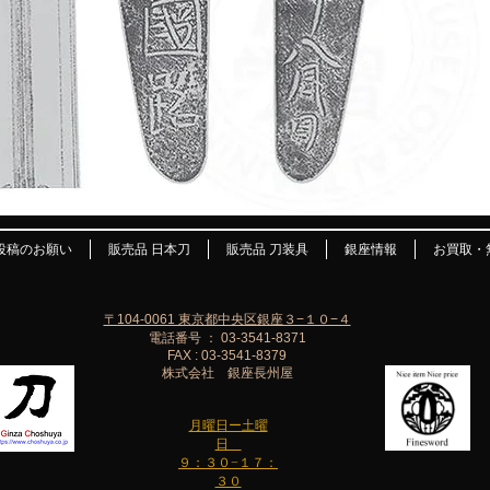
投稿のお願い
販売品 日本刀
販売品 刀装具
銀座情報
お買取・
〒104-0061 東京都中央区銀座３−１０−４
電話番号 ： 03-3541-8371
FAX : 03-3541-8379
株式会社 銀座長州屋
月曜日ー土曜
日
９：３０−１７：
３０