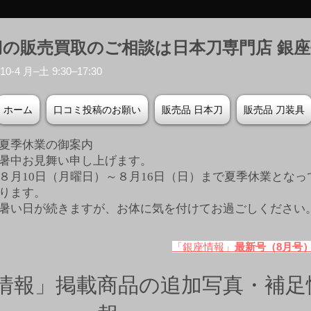
刀の販売買取のご相談は日本刀専門店 銀
-4 月–土 9:30–17:30
ホーム
口コミ投稿のお願い
販売品 日本刀
販売品 刀装具
夏季休業の御案内
暑中お見舞い申し上げます。
８月10日（月曜日）～８月16日（日）まで夏季休業となっ
ります。
​暑い日が続きますが、お体に気を付けてお過ごしください
「銀座情報」
最新号（8月号
情報」掲載商品の追加写真・補足