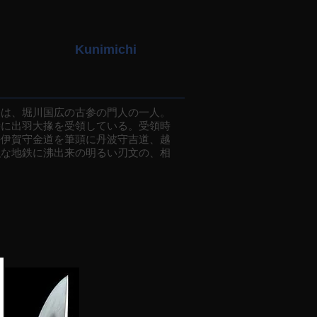
Kunimichi
は、堀川国広の古参の門人の一人。
時に出羽大掾を受領している。受領時
手伊賀守金道を筆頭に丹波守吉道、越
強な地鉄に沸出来の明るい刃文の、相