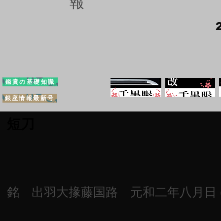
報
鑑賞の基礎知識
銀座情報最新号
短刀
銘 出羽大掾藤国路 元和二年八月日 (