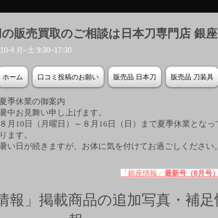
刀の販売買取のご相談は日本刀専門店 銀
-4 月–土 9:30–17:30
ホーム
口コミ投稿のお願い
販売品 日本刀
販売品 刀装具
夏季休業の御案内
暑中お見舞い申し上げます。
８月10日（月曜日）～８月16日（日）まで夏季休業となっ
ります。
​暑い日が続きますが、お体に気を付けてお過ごしください
「銀座情報」
最新号（8月号
情報」掲載商品の追加写真・補足