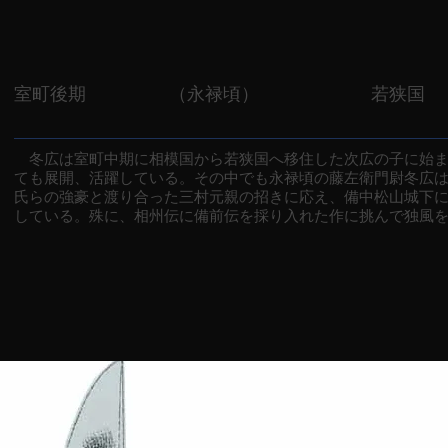
室町後期
（永禄頃）
若狭国
冬広は室町中期に相模国から若狭国へ移住した次広の子に始ま
ても展開、活躍している。その中でも永禄頃の藤左衛門尉冬広
氏らの強豪と渡り合った三村元親の招きに応え、備中松山城下
している。殊に、相州伝に備前伝を採り入れた作に挑んで独風