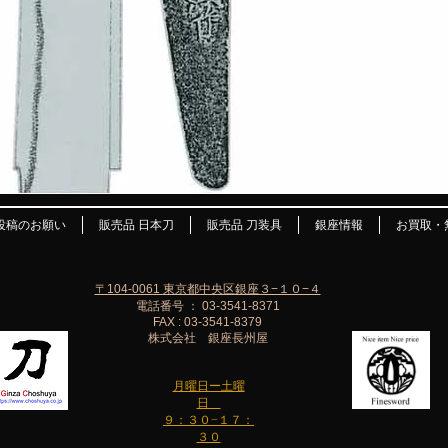
投稿のお願い
販売品 日本刀
販売品 刀装具
銀座情報
お買取・
〒104-0061 東京都中央区銀座３−１０−４
電話番号 ： 03-3541-8371
FAX : 03-3541-8379
株式会社 銀座長州屋
月曜日ー土曜
日
９：３０−１７：
３０