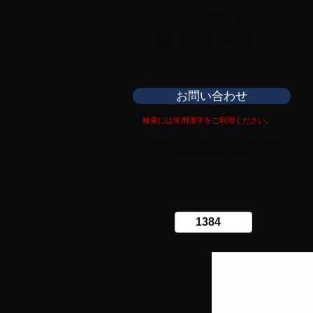
日本刀専門店
​銀座長州屋
お問い合わせ
検索には常用漢字をご利用ください。
Copy right Ginza Choshuya
Production work
​Tomoriki Imazu