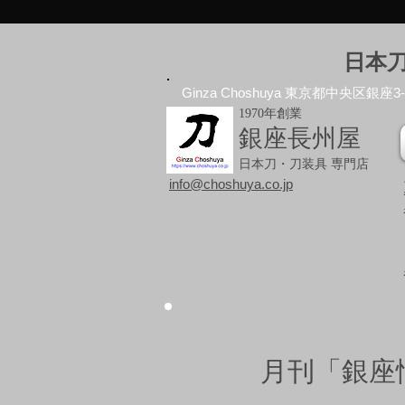
日本
Ginza Choshuya 東京都中央区銀座3-10
1970年創業
銀座長州屋
日本刀・刀装具 専門店
info@choshuya.co.jp
月刊「銀座