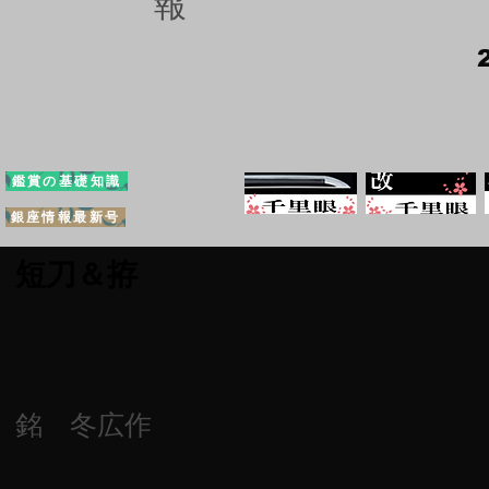
報
鑑賞の基礎知識
銀座情報最新号
短刀＆拵
銘 冬広作