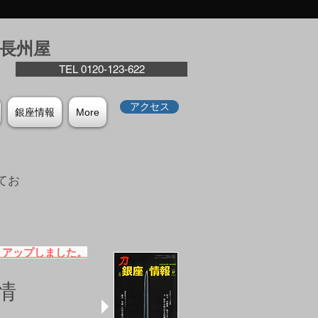
座⻑州屋
TEL 0120-123-622
アクセス
銀座情報
More
てお
。
）アップしました。
情