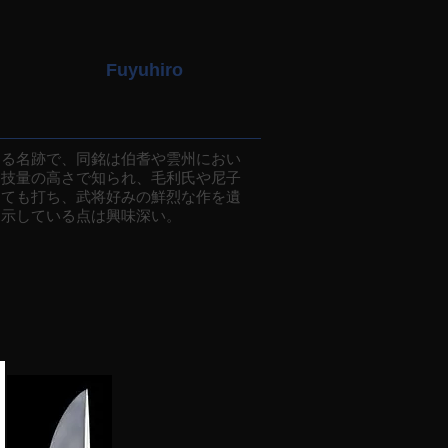
Fuyuhiro
る名跡で、同銘は伯耆や雲州におい
は技量の高さで知られ、毛利氏や尼子
にても打ち、武将好みの鮮烈な作を遺
を示している点は興味深い。