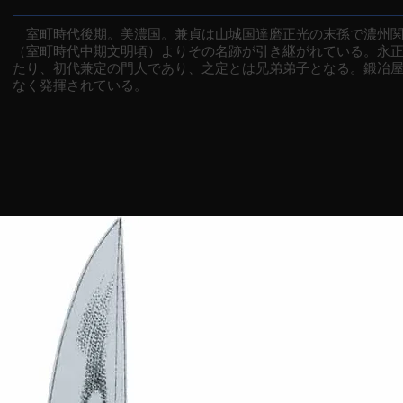
室町時代後期。美濃国。兼貞は山城国達磨正光の末孫で濃州関
（室町時代中期文明頃）よりその名跡が引き継がれている。永
たり、初代兼定の門人であり、之定とは兄弟弟子となる。鍛冶
なく発揮されている。