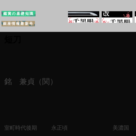
鑑賞の基礎知識
銀座情報最新号
短刀
銘 兼貞（関）
室町時代後期
永正頃
美濃国