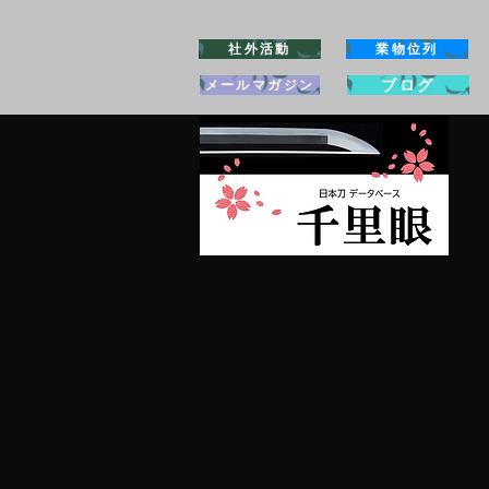
社外活動
業物位列
ブログ
メールマガジン
日本刀専門店
​銀座長州屋