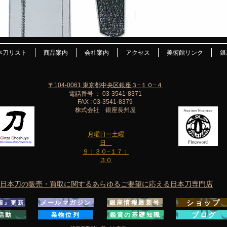
本刀リスト
商品案内
会社案内
アクセス
美術館リンク
銀
〒104-0061 東京都中央区銀座３−１０−４
電話番号 ： 03-3541-8371
FAX : 03-3541-8379
株式会社 銀座長州屋
月曜日ー土曜
日
９：３０−１７：
３０
日本刀の販売・買取に関するあらゆるご要望に応える日本刀専門店
ショップ
メールマガジン
銀座情報最新号
報』更新
ブログ
活動
業物位列
鑑賞の基礎知識