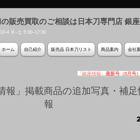
刀の販売買取のご相談は日本刀専門店 銀
-4 月–土 9:30–17:30
ホーム
自己紹介
販売品 日本刀リスト
商品案内
会社
「銀座情報」
最新号（8月号
情報」掲載商品の追加写真・補足
報