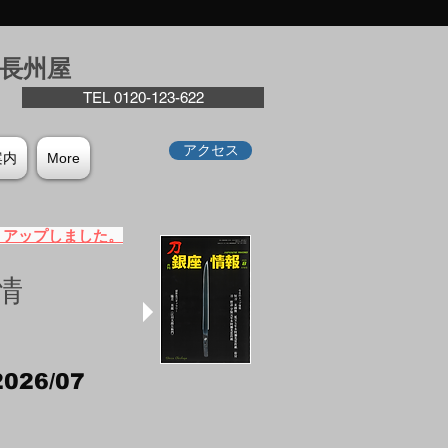
座⻑州屋
TEL 0120-123-622
アクセス
案内
More
）アップしました。
情
2026/07