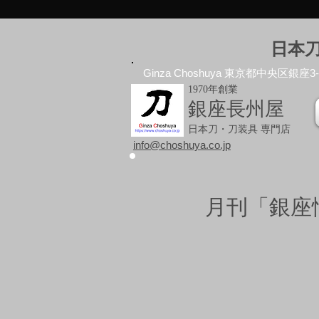
日本
Ginza Choshuya 東京都中央区銀座3-10
1970年創業
銀座長州屋
日本刀・刀装具 専門店
info@choshuya.co.jp
月刊「銀座