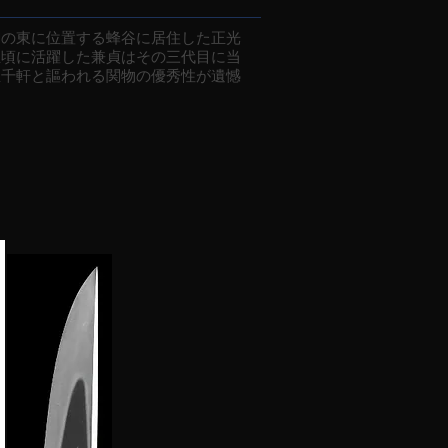
の東に位置する蜂谷に居住した正光
正頃に活躍した兼貞はその三代目に当
屋千軒と謳われる関物の優秀性が遺憾