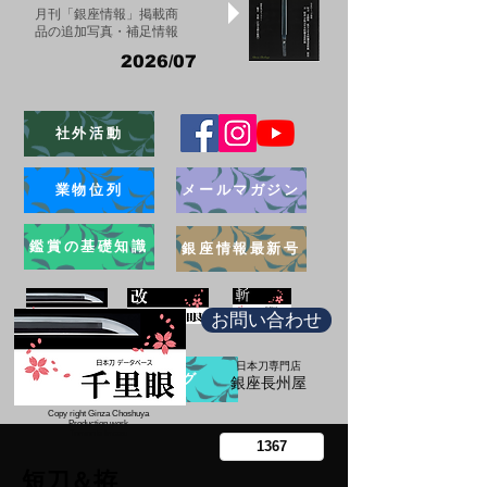
月刊「銀座情報」掲載商
品の追加写真・補足情報
2026/07
社外活動
業物位列
メールマガジン
鑑賞の基礎知識
銀座情報最新号
お問い合わせ
日本刀専門店
ブログ
​銀座長州屋
Copy right Ginza Choshuya
Production work
​Tomoriki Imazu
短刀＆拵