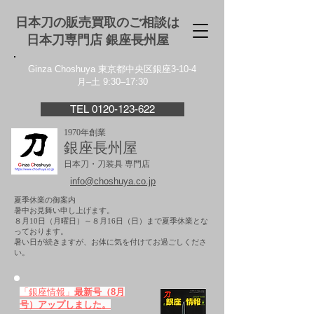
日本刀の販売買取のご相談は
日本刀専門店 銀座⻑州屋
Ginza Choshuya 東京都中央区銀座3-10-4
月–土 9:30–17:30
TEL 0120-123-622
1970年創業
銀座長州屋
日本刀・刀装具 専門店
info@choshuya.co.jp
夏季休業の御案内
暑中お見舞い申し上げます。
８月10日（月曜日）～８月16日（日）まで夏季休業とな
っております。
​暑い日が続きますが、お体に気を付けてお過ごしくださ
い。
「銀座情報」
最新号（8月
号）アップしました。