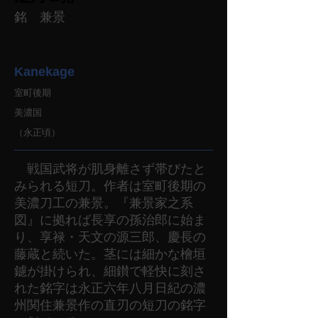
銘 兼景
Kanekage
室町後期
美濃国
（永正頃）
戦国武将が肌身離さず帯びたと
みられる短刀。作者は室町後期の
美濃刀工の兼景。『兼景家之系
図』に拠れば長享の孫治郎に始ま
り、享禄・天文の源三郎、慶長の
藤蔵と続いた。茎には細かな檜垣
鑢が掛けられ、細鑚で軽快に刻さ
れた銘字は永正六年八月日紀の濃
州関住兼景作の直刃の短刀の銘字