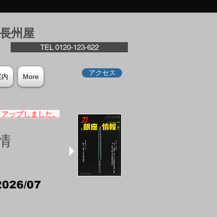
座⻑州屋
TEL 0120-123-622
アクセス
案内
More
）アップしました。
情
2026/07