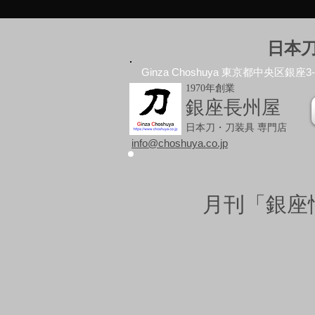
日本
Ginza Choshuya 東京都中央区銀座3-10
1970年創業
銀座長州屋
日本刀・刀装具 専門店
info@choshuya.co.jp
月刊「銀座