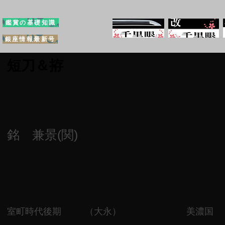
鑑賞の基礎知識
銀座情報最新号
短刀＆拵
銘 兼景(関)
室町時代後期
（大永）
美濃国