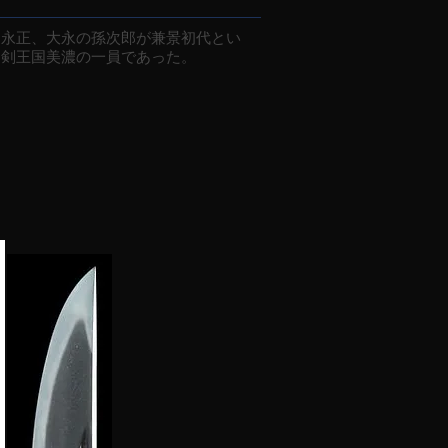
永正、大永の孫次郎が兼景初代とい
刀剣王国美濃の一員であった。