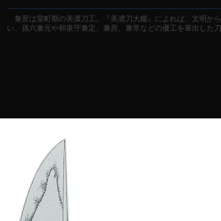
兼景は室町期の美濃刀工。『美濃刀大鑑』によれば、文明から
い、孫六兼元や和泉守兼定、兼房、兼常などの優工を輩出した