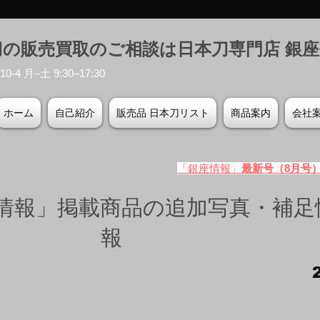
刀の販売買取のご相談は日本刀専門店 銀
-4 月–土 9:30–17:30
ホーム
自己紹介
販売品 日本刀リスト
商品案内
会社
「銀座情報」
最新号（8月号
情報」掲載商品の追加写真・補足
報