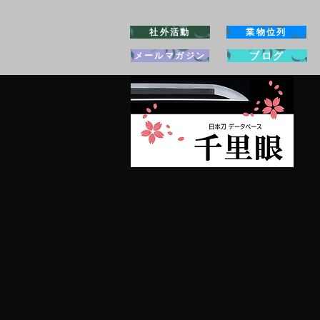
社外活動
業物位列
ブログ
メールマガジン
日本刀専門店
​銀座長州屋