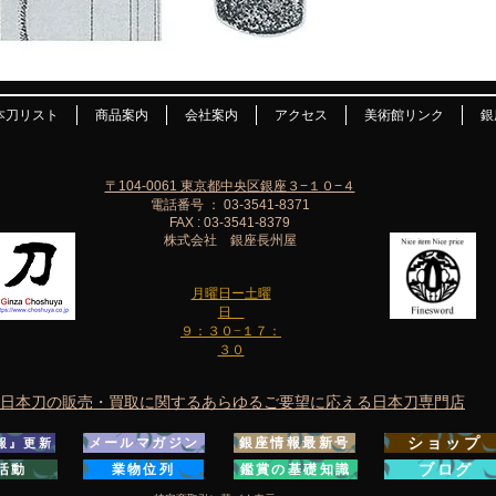
本刀リスト
商品案内
会社案内
アクセス
美術館リンク
銀
〒104-0061 東京都中央区銀座３−１０−４
電話番号 ： 03-3541-8371
FAX : 03-3541-8379
株式会社 銀座長州屋
月曜日ー土曜
日
９：３０−１７：
３０
日本刀の販売・買取に関するあらゆるご要望に応える日本刀専門店
ショップ
メールマガジン
銀座情報最新号
報』更新
ブログ
活動
業物位列
鑑賞の基礎知識