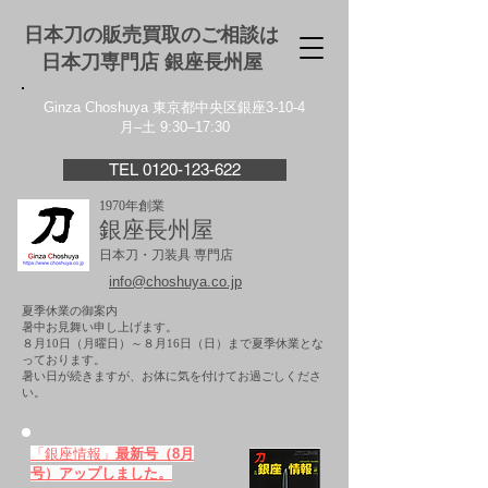
日本刀の販売買取のご相談は
日本刀専門店 銀座⻑州屋
Ginza Choshuya 東京都中央区銀座3-10-4
月–土 9:30–17:30
TEL 0120-123-622
1970年創業
銀座長州屋
日本刀・刀装具 専門店
info@choshuya.co.jp
夏季休業の御案内
暑中お見舞い申し上げます。
８月10日（月曜日）～８月16日（日）まで夏季休業とな
っております。
​暑い日が続きますが、お体に気を付けてお過ごしくださ
い。
「銀座情報」
最新号（8月
号）アップしました。