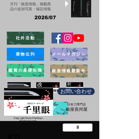
月刊「銀座情報」掲載商
品の追加写真・補足情報
2026/07
社外活動
業物位列
メールマガジン
鑑賞の基礎知識
銀座情報最新号
お問い合わせ
日本刀専門店
ブログ
​銀座長州屋
Copy right Ginza Choshuya
Production work
​Tomoriki Imazu
太刀