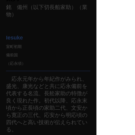
銘 備州（以下切長船家助）（業
物）
Iesuke
室町初期
備前国
（応永頃）
応永元年から年紀作がみられ、
盛光、康光などと共に応永備前を
代表する名流、長舩家助の特徴が
良く現れた作。初代以降、応永末
頃から正長頃の家助二代、文安か
ら寛正の三代、応安から明応頃の
四代へと高い技術が伝えられてい
る。