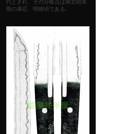
代とされ、その分岐点は南北朝末
期の康応、明徳頃である。