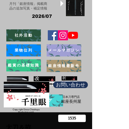
月刊「銀座情報」掲載商
品の追加写真・補足情報
2026/07
社外活動
業物位列
メールマガジン
鑑賞の基礎知識
銀座情報最新号
お問い合わせ
日本刀専門店
ブログ
​銀座長州屋
Copy right Ginza Choshuya
Production work
​Tomoriki Imazu
太刀＆拵