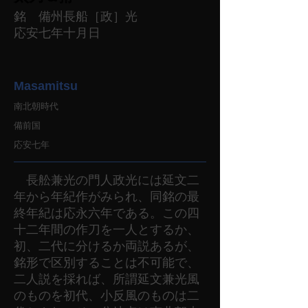
銘 備州長船［政］光
応安七年十月日
Masamitsu
南北朝時代
備前国
応安七年
長舩兼光の門人政光には延文二
年から年紀作がみられ、同銘の最
終年紀は応永六年である。この四
十二年間の作刀を一人とするか、
初、二代に分けるか両説あるが、
銘形で区別することは不可能で、
二人説を採れば、所謂延文兼光風
のものを初代、小反風のものは二