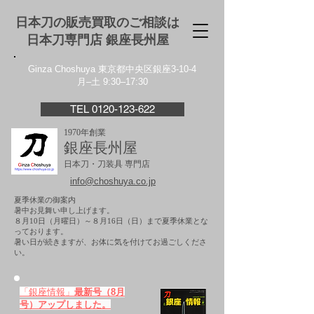
日本刀の販売買取のご相談は
日本刀専門店 銀座⻑州屋
Ginza Choshuya 東京都中央区銀座3-10-4
月–土 9:30–17:30
TEL 0120-123-622
1970年創業
銀座長州屋
日本刀・刀装具 専門店
info@choshuya.co.jp
夏季休業の御案内
暑中お見舞い申し上げます。
８月10日（月曜日）～８月16日（日）まで夏季休業とな
っております。
​暑い日が続きますが、お体に気を付けてお過ごしくださ
い。
「銀座情報」
最新号（8月
号）アップしました。