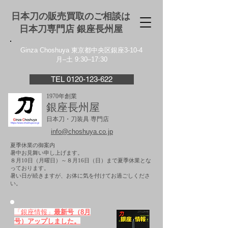
日本刀の販売買取のご相談は
日本刀専門店 銀座⻑州屋
Ginza Choshuya 東京都中央区銀座3-10-4
月–土 9:30–17:30
TEL 0120-123-622
1970年創業
銀座長州屋
日本刀・刀装具 専門店
info@choshuya.co.jp
夏季休業の御案内
暑中お見舞い申し上げます。
８月10日（月曜日）～８月16日（日）まで夏季休業とな
っております。
​暑い日が続きますが、お体に気を付けてお過ごしくださ
い。
「銀座情報」
最新号（8月
号）アップしました。