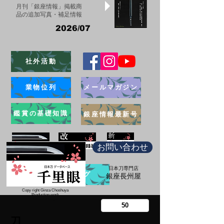
月刊「銀座情報」掲載商
品の追加写真・補足情報
2026/07
社外活動
業物位列
メールマガジン
鑑賞の基礎知識
銀座情報最新号
お問い合わせ
日本刀専門店
ブログ
​銀座長州屋
Copy right Ginza Choshuya
Production work
​Tomoriki Imazu
刀