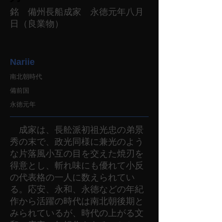
銘 備州長船成家 永徳元年八月
日（良業物）
Nariie
南北朝時代
備前国
永徳元年
成家は、長舩派初祖光忠の弟景
秀の末で、政光同様に兼光のよう
な片落風小互の目を交えた焼刃を
得意とし、斬れ味にも優れて小反
の代表格の一人に数えられてい
る。応安、永和、永徳などの年紀
作から活躍の時代は南北朝後期と
みられているが、時代の上がる文